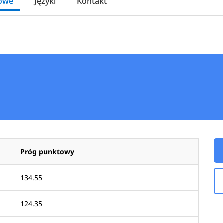
towe
Języki
Kontakt
Próg punktowy
134.55
124.35