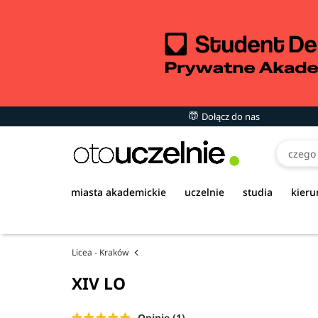
Dołącz do nas
miasta akademickie
uczelnie
studia
kieru
Licea - Kraków
XIV LO
Opinie (1)