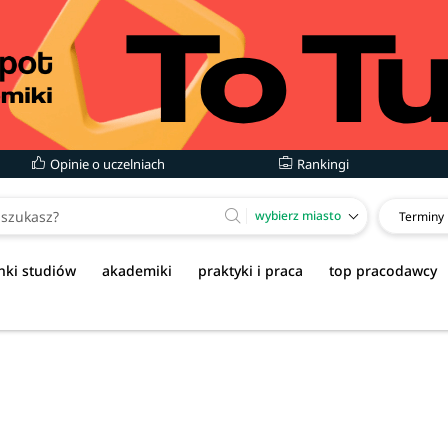
Opinie o uczelniach
Rankingi
wybierz miasto
Terminy
nki studiów
akademiki
praktyki i praca
top pracodawcy