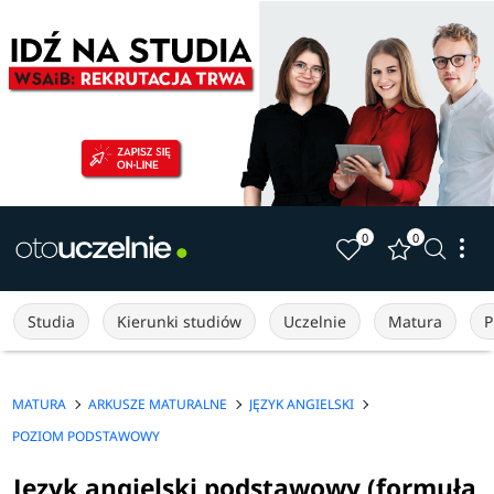
0
0
Studia
Kierunki studiów
Uczelnie
Matura
P
MATURA
ARKUSZE MATURALNE
JĘZYK ANGIELSKI
POZIOM PODSTAWOWY
Język angielski podstawowy (formuła