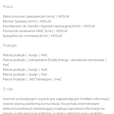
Praca
Elektromonter zabezpieczeń (k/m) | VEOLIA
Monter Spawacz (k/m) | VEOLIA
Koordynator ds. handlu i logistyki operacyjnej (k/m) | VEOLIA
Pomocnik serwisanta HVAC (k/m) | VEOLIA
Specjalista ds. innowacji (k/m) | VEOLIA
Praktyki
Płatne praktyki | Audyt | PwC
Płatne praktyki | Odnawialne Źródła Energii - doradztwo biznesowe |
PwC
Płatne praktyki | Audyt | PwC
Płatne praktyki | Audyt | PwC
Płatne Praktyki | .NET Developer | PwC
O nas
Internet w dzisiejszych czasach jest najważniejszym źródłem informacji i
równie istotną platformą komunikacji. Na portalu internetowym
www.otouczelnie.pl odwiedzający znajdują najnowsze informacje na
temat uczelni wyższych w Polsce, a także o ofertach pracy, praktyk i