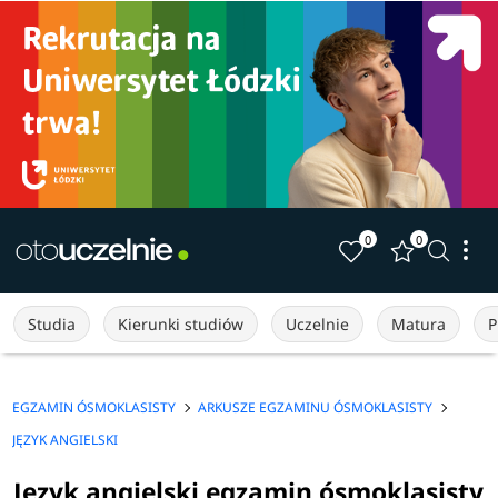
0
0
Studia
Kierunki studiów
Uczelnie
Matura
P
EGZAMIN ÓSMOKLASISTY
ARKUSZE EGZAMINU ÓSMOKLASISTY
JĘZYK ANGIELSKI
Język angielski egzamin ósmoklasisty