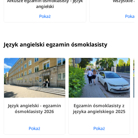
Arkusze egzamin ósmoklasisty - język
Wszystkie a
angielski
Pokaż
Pokaż
Język angielski egzamin ósmoklasisty
Język angielski - egzamin
Egzamin ósmoklasisty z
ósmoklasisty 2026
języka angielskiego 2025
Pokaż
Pokaż