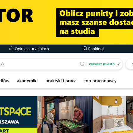
Opinie o uczelniach
Rankingi
wybierz miasto
udiów
akademiki
praktyki i praca
top pracodawcy