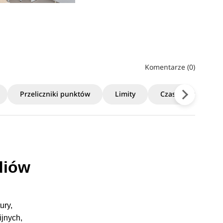
Komentarze (0)
Przeliczniki punktów
Limity
Czas trwania
diów
ury,
ijnych,