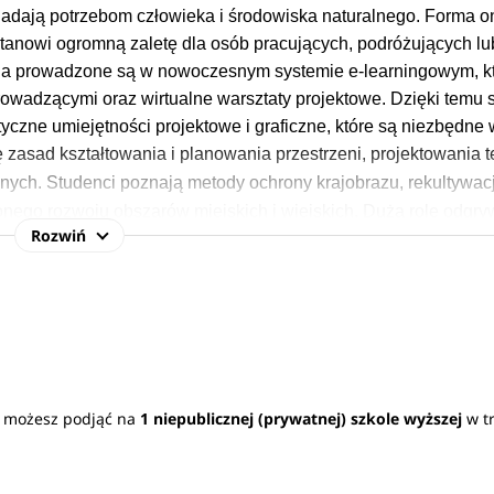
wiadają potrzebom człowieka i środowiska naturalnego.
Forma on
tanowi ogromną zaletę dla osób pracujących, podróżujących lu
ia prowadzone są w nowoczesnym systemie e-learningowym, kt
prowadzącymi oraz wirtualne warsztaty projektowe. Dzięki temu 
tyczne umiejętności projektowe i graficzne, które są niezbędne
zasad kształtowania i planowania przestrzeni, projektowania 
cznych. Studenci poznają metody ochrony krajobrazu, rekultywac
ego rozwoju obszarów miejskich i wiejskich. Dużą rolę odgry
Rozwiń
nnej, ekologii i gleboznawstwie, co pozwala na świadome i
y.
ku architektura krajobrazu - studia online
uwzględnia się
wy
ka obcego nowożytnego.
ne możesz podjąć na
1 niepublicznej (prywatnej) szkole wyższej
w tr