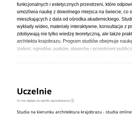
funkcjonalnych i estetycznych przestrzeni, które odpo
umożliwia naukę z dowolnego miejsca na świecie, co s
mieszkających z dala od ośrodka akademickiego. Stud
wykłady wideo, materiały interaktywne, konsultacje z 
zdobywają nie tylko wiedzę teoretyczną, ale także prak
architekta krajobrazu.
Program studiów obejmuje naukę 
zieleni, ogrodów, parków, skwerów i przestrzeni publi
zdegradowanych, gospodarki wodnej oraz zrównoważon
również nauka o roślinach ozdobnych, kompozycji rośli
odpowiedzialne projektowanie z poszanowaniem natur
W procesie rekrutacji na studia 2026/2027 na kierun
Uczelnie
maturze z języka polskiego, matematyki oraz języ
Co ma wpływ na wyniki wyszukiwania
i
Sprawdź
wymagane przedmioty maturalne na uczelniach
>
Studia na kierunku architektura krajobrazu - studia onli
Praca po studiach