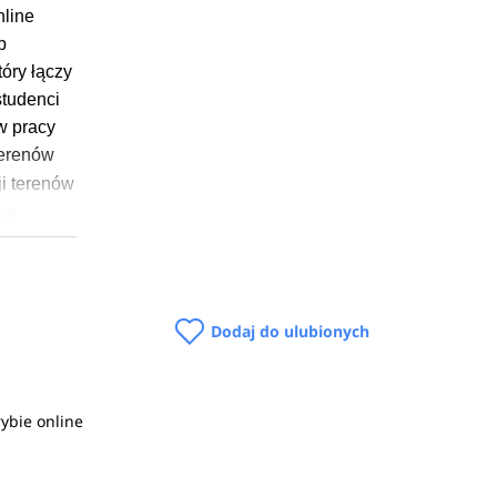
line
b
óry łączy
studenci
 w pracy
terenów
ji terenów
wa
niki na
Dodaj do ulubionych
ybie online