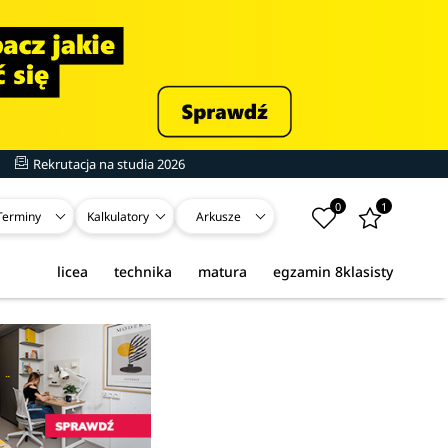
Rekrutacja na studia 2026
0
1
Terminy
Kalkulatory
Arkusze
licea
technika
matura
egzamin 8klasisty