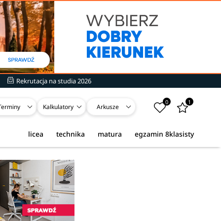
Rekrutacja na studia 2026
0
1
Terminy
Kalkulatory
Arkusze
licea
technika
matura
egzamin 8klasisty