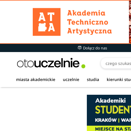
Dołącz do nas
miasta akademickie
uczelnie
studia
kierunki st