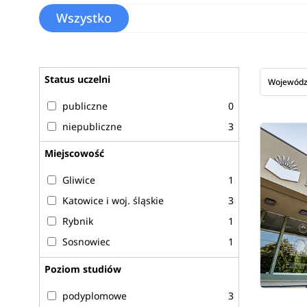
Wszystko
Status uczelni
Wojewód
publiczne
0
niepubliczne
3
Miejscowość
Gliwice
1
Katowice i woj. śląskie
3
Rybnik
1
Sosnowiec
1
Poziom studiów
podyplomowe
3