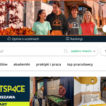
Opinie o uczelniach
Rankingi
wybierz miasto
udiów
akademiki
praktyki i praca
top pracodawcy