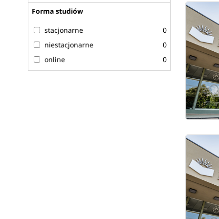
Forma studiów
stacjonarne
0
niestacjonarne
0
online
0