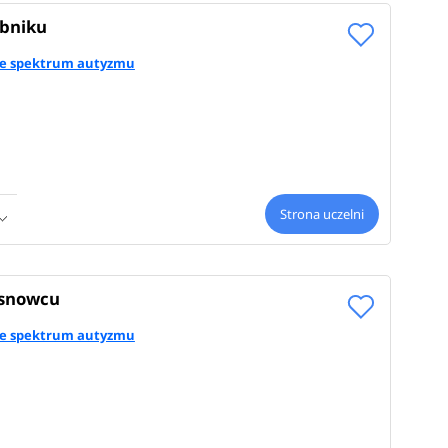
bniku
i ze spektrum autyzmu
Strona uczelni
osnowcu
i ze spektrum autyzmu