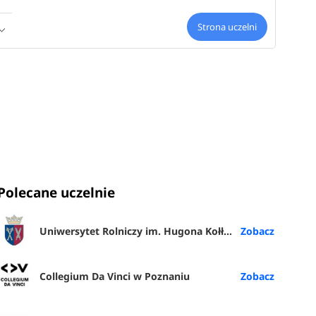
Strona uczelni
Polecane uczelnie
Uniwersytet Rolniczy im. Hugona Kołłątaja w Krakowie
Collegium Da Vinci w Poznaniu