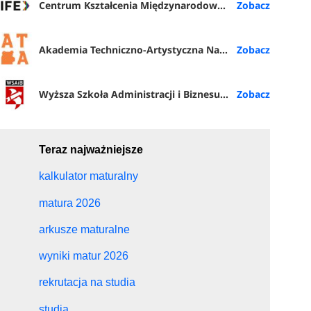
Centrum Kształcenia Międzynarodowego (IFE) PŁ
Akademia Techniczno-Artystyczna Nauk Stosowanych w Warszawie
Wyższa Szkoła Administracji i Biznesu im. E. Kwiatkowskiego w Gdyni
Teraz najważniejsze
kalkulator maturalny
matura 2026
arkusze maturalne
wyniki matur 2026
rekrutacja na studia
studia