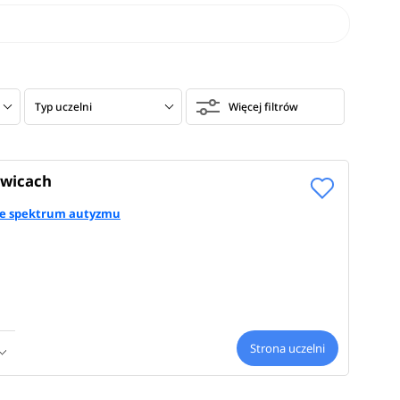
Typ uczelni
Więcej filtrów
iwicach
i ze spektrum autyzmu
Strona uczelni