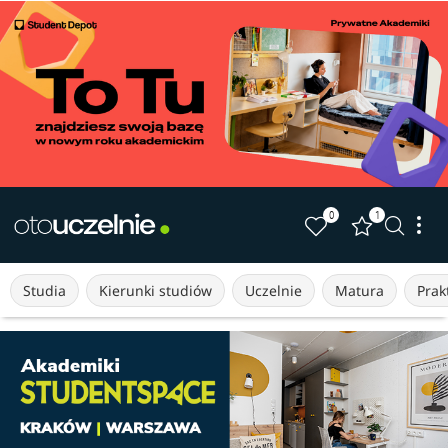
0
1
Studia
Kierunki studiów
Uczelnie
Matura
Prakt