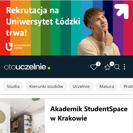
0
1
Studia
Kierunki studiów
Uczelnie
Matura
Prakt