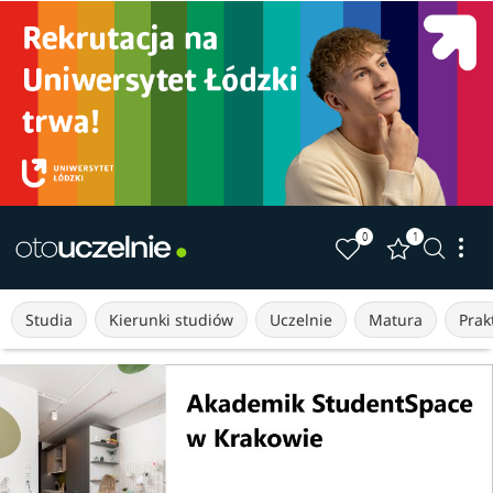
0
1
Studia
Kierunki studiów
Uczelnie
Matura
Prakt