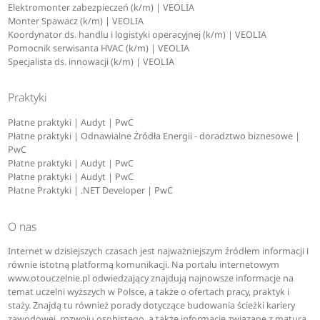
Elektromonter zabezpieczeń (k/m) | VEOLIA
Monter Spawacz (k/m) | VEOLIA
Koordynator ds. handlu i logistyki operacyjnej (k/m) | VEOLIA
Pomocnik serwisanta HVAC (k/m) | VEOLIA
Specjalista ds. innowacji (k/m) | VEOLIA
Praktyki
Płatne praktyki | Audyt | PwC
Płatne praktyki | Odnawialne Źródła Energii - doradztwo biznesowe |
PwC
Płatne praktyki | Audyt | PwC
Płatne praktyki | Audyt | PwC
Płatne Praktyki | .NET Developer | PwC
O nas
Internet w dzisiejszych czasach jest najważniejszym źródłem informacji i
równie istotną platformą komunikacji. Na portalu internetowym
www.otouczelnie.pl odwiedzający znajdują najnowsze informacje na
temat uczelni wyższych w Polsce, a także o ofertach pracy, praktyk i
staży. Znajdą tu również porady dotyczące budowania ścieżki kariery
zawodowej, rozwoju osobistego, a także informacje związane z maturą.