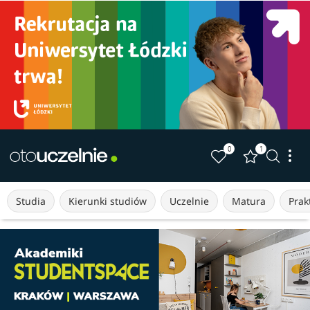
0
1
Studia
Kierunki studiów
Uczelnie
Matura
Prakt