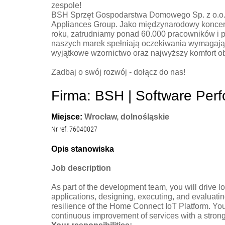
zespole!
BSH Sprzęt Gospodarstwa Domowego Sp. z o.o
Appliances Group. Jako międzynarodowy koncer
roku, zatrudniamy ponad 60.000 pracowników i 
naszych marek spełniają oczekiwania wymagają
wyjątkowe wzornictwo oraz najwyższy komfort ob
Zadbaj o swój rozwój - dołącz do nas!
Firma: BSH | Software Perf
Miejsce:
Wrocław, dolnośląskie
Nr ref. 76040027
Opis stanowiska
Job description
As part of the development team, you will drive 
applications, designing, executing, and evaluating
resilience of the Home Connect IoT Platform. You
continuous improvement of services with a stron