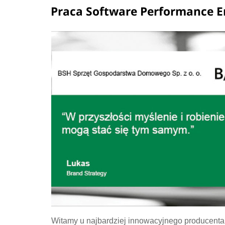
Praca Software Performance En
Witamy u najbardziej innowacyjnego producent