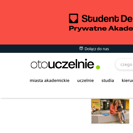
Dołącz do nas
miasta akademickie
uczelnie
studia
kieru