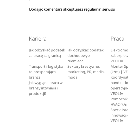
Dodając komentarz akceptujesz
regulamin serwisu
Kariera
Praca
Jak odzyskać podatek
Jak odzyskać podatek
Elektromo
za pracę za granicą
dochodowy z
zabezpiec
Niemiec?
VEOLIA
Transport i logistyka
Sektory kreatywne:
Monter S
to prosperująca
marketing, PR, media,
(k/m) | V
branża
moda
Koordynat
Jak wygląda praca w
handlu i l
branży inżynierii i
operacyjne
produkcji?
VEOLIA
Pomocnik 
HVAC (k/m
Specjalista
innowacji 
VEOLIA