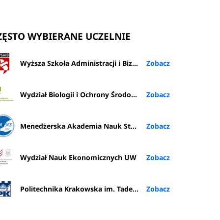
ZĘSTO WYBIERANE UCZELNIE
Wyższa Szkoła Administracji i Biznesu im. E. Kwiatkowskiego w Gdyni
Wydział Biologii i Ochrony Środowiska UŁ
Menedżerska Akademia Nauk Stosowanych w Warszawie
Wydział Nauk Ekonomicznych UW
Politechnika Krakowska im. Tadeusza Kościuszki