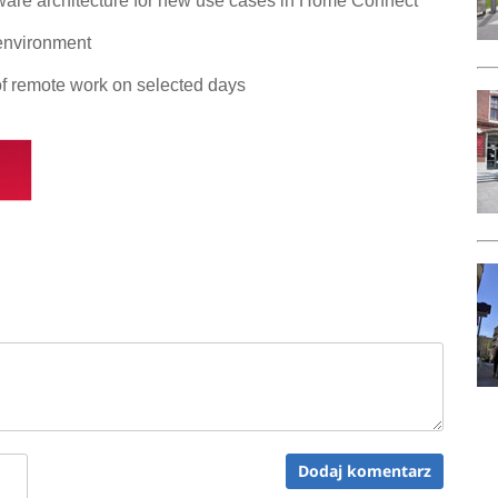
ftware architecture for new use cases in Home Connect
 environment
 of remote work on selected days
Dodaj komentarz