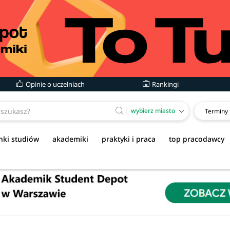
Opinie o uczelniach
Rankingi
wybierz miasto
Terminy
nki studiów
akademiki
praktyki i praca
top pracodawcy