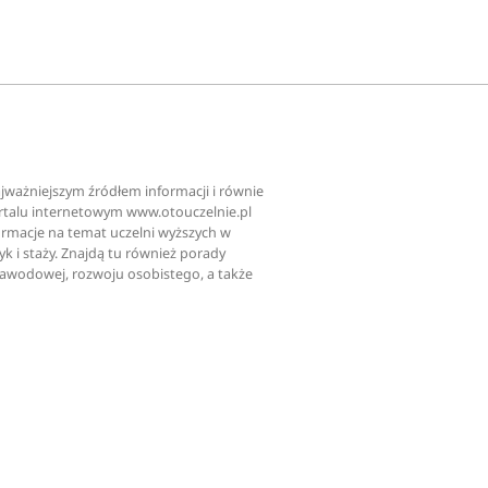
najważniejszym źródłem informacji i równie
ortalu internetowym www.otouczelnie.pl
ormacje na temat uczelni wyższych w
tyk i staży. Znajdą tu również porady
zawodowej, rozwoju osobistego, a także