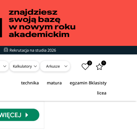
Rekrutacja na studia 2026
0
1
Kalkulatory
Arkusze
technika
matura
egzamin 8klasisty
licea