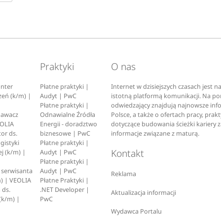
Praktyki
O nas
nter
Płatne praktyki |
Internet w dzisiejszych czasach jest 
zeń (k/m) |
Audyt | PwC
istotną platformą komunikacji. Na p
Płatne praktyki |
odwiedzający znajdują najnowsze inf
pawacz
Odnawialne Źródła
Polsce, a także o ofertach pracy, prak
EOLIA
Energii - doradztwo
dotyczące budowania ścieżki kariery 
or ds.
biznesowe | PwC
informacje związane z maturą.
ogistyki
Płatne praktyki |
Kontakt
j (k/m) |
Audyt | PwC
Płatne praktyki |
serwisanta
Audyt | PwC
Reklama
) | VEOLIA
Płatne Praktyki |
 ds.
.NET Developer |
Aktualizacja informacji
(k/m) |
PwC
Wydawca Portalu