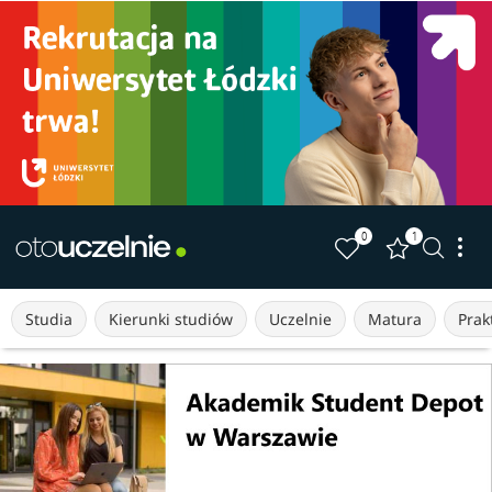
0
1
Studia
Kierunki studiów
Uczelnie
Matura
Prakt