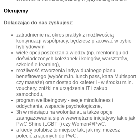
Oferujemy
Dołączając do nas zyskujesz:
zatrudnienie na okres praktyk z możliwością
kontynuacji współpracy, będziesz pracować w trybie
hybrydowym,
wiele opcji poszerzania wiedzy (np. mentoringu od
doświadczonych koleżanek i kolegów, warsztatów,
szkoleń e-learning),
możliwość stworzenia indywidualnego planu
benefitowego (wybór m.in. lunch pass, karta Multisport
czy masaże) oraz dostęp do kafeterii - w środku m.in.
vouchery, zniżki na urządzenia IT i zakup
samochodu,
program wellbeingowy - sesje mindfulness i
oddychania, wsparcie psychologiczne,
3h w miesiącu na wolontariat, a także opcję
zaangażowania się w wewnętrzne inicjatywy takie jak
PwC Shine (LGBT+) czy Women@PwC,
a kiedy polubisz to miejsce tak, jak my, możesz
polecić znajomych do PwC.