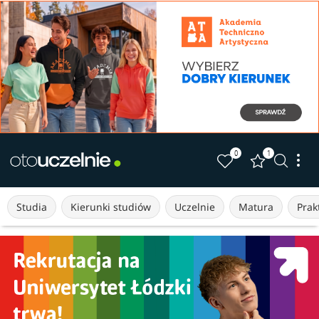
0
1
Studia
Kierunki studiów
Uczelnie
Matura
Prakt