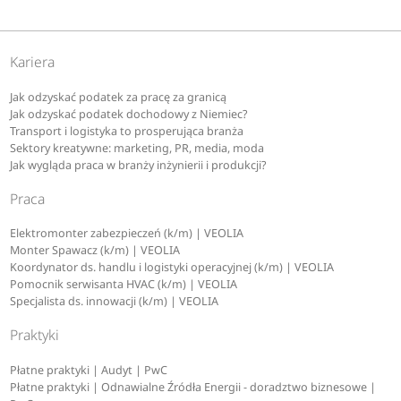
Odwołanie się od wyniku matury
Kariera
2026
Jak odzyskać podatek za pracę za granicą
Jak odzyskać podatek dochodowy z Niemiec?
Transport i logistyka to prosperująca branża
Dla każdego ucznia dużym szokiem może być zobaczenie
Sektory kreatywne: marketing, PR, media, moda
na wynikach maturalnych mniejszej liczby punktów, niż się
Jak wygląda praca w branży inżynierii i produkcji?
spodziewał. Co wtedy? Wcale nie oznacza to, że jego
Praca
marzenia o studiach są przekreślone.
Elektromonter zabezpieczeń (k/m) | VEOLIA
Absolwent ma prawo, by zobaczyć swoją pracę, a
Monter Spawacz (k/m) | VEOLIA
Koordynator ds. handlu i logistyki operacyjnej (k/m) | VEOLIA
następnie odwołać się od wyników matury. Może to zrobić
Pomocnik serwisanta HVAC (k/m) | VEOLIA
każdy uczeń, który uważa, że jego praca została oceniona
Specjalista ds. innowacji (k/m) | VEOLIA
za nisko.
Praktyki
Zobacz więcej
odwołanie się od wyniku matury
Płatne praktyki | Audyt | PwC
Płatne praktyki | Odnawialne Źródła Energii - doradztwo biznesowe |