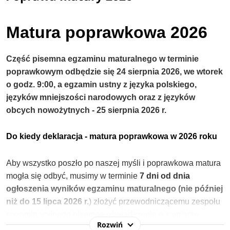
Matura poprawkowa 2026
Część pisemna egzaminu maturalnego w terminie
poprawkowym odbędzie się 24 sierpnia 2026, we wtorek
o godz. 9:00, a egzamin ustny z języka polskiego,
języków mniejszości narodowych oraz z języków
obcych nowożytnych - 25 sierpnia 2026 r.
Do kiedy deklaracja - matura poprawkowa w 2026 roku
Aby wszystko poszło po naszej myśli i poprawkowa matura
mogła się odbyć, musimy w terminie
7 dni od dnia
ogłoszenia wyników egzaminu maturalnego (nie później
niż do 15 lipca 2026 r.
) złożyć przewodniczącemu zespołu
egzaminacyjnego pisemne oświadczenie o zamiarze
Rozwiń
przystąpienia do egzaminu maturalnego z danego