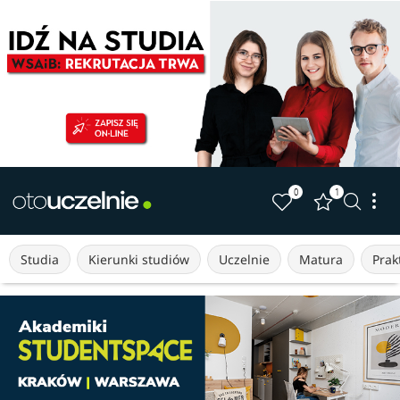
0
1
Studia
Kierunki studiów
Uczelnie
Matura
Prakt