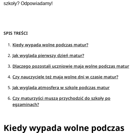
szkoły? Odpowiadamy!
SPIS TREŚCI
Kiedy wypada wolne podczas matur?
Jak wygląda pierwszy dzień matur?
Dlaczego pozostali uczniowie mają wolne podczas matur
Czy nauczyciele też mają wolne dni w czasie matur?
Jak wygląda atmosfera w szkole podczas matur
Czy maturzyści muszą przychodzić do szkoły po
egzaminach?
Kiedy wypada wolne podczas