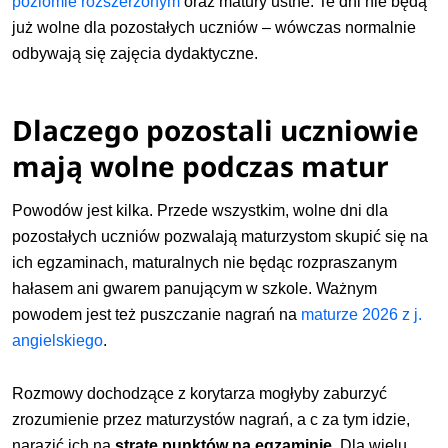
poziomie rozszerzonym
oraz matury ustne. Te dni nie będą
już wolne dla pozostałych uczniów – wówczas normalnie
odbywają się zajęcia dydaktyczne.
Dlaczego pozostali uczniowie
mają wolne podczas matur
Powodów jest kilka. Przede wszystkim, wolne dni dla
pozostałych uczniów pozwalają maturzystom skupić się na
ich egzaminach, maturalnych nie będąc rozpraszanym
hałasem ani gwarem panującym w szkole. Ważnym
powodem jest też puszczanie nagrań na
maturze 2026 z j.
angielskiego
.
Rozmowy dochodzące z korytarza mogłyby zaburzyć
zrozumienie przez maturzystów nagrań, a c za tym idzie,
narazić ich na
stratę punktów na egzaminie
. Dla wielu