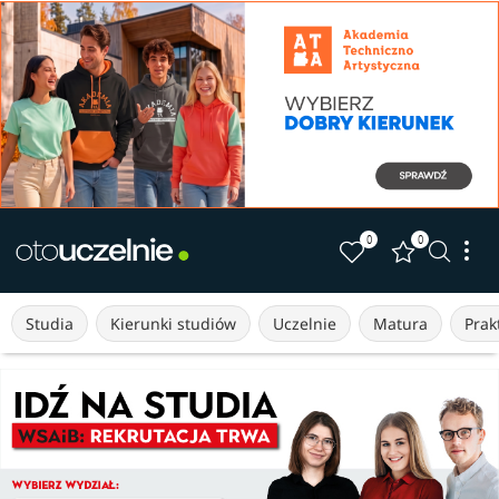
0
0
Studia
Kierunki studiów
Uczelnie
Matura
Prakt