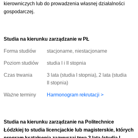
kierowniczych lub do prowadzenia własnej działalności
gospodarczej.
Studia na kierunku zarządzanie w PŁ
Forma studiów
stacjonarne, niestacjonarne
Poziom studiów
studia I i II stopnia
Czas trwania
3 lata (studia I stopnia), 2 lata (studia
II stopnia)
Ważne terminy
Harmonogram rekrutacji >
Studia na kierunku zarządzanie na Politechnice
Łódzkiej to studia licencjackie lub magisterskie, których
program kształcenia zazwyczaj trwa 3 lata (studia I