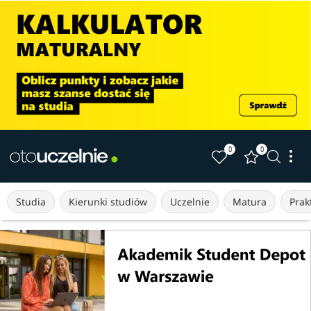
0
0
Studia
Kierunki studiów
Uczelnie
Matura
Prakt