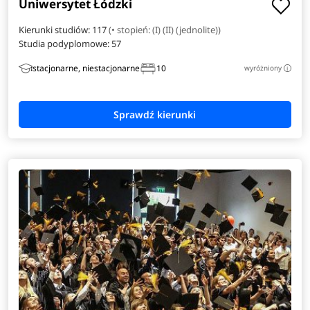
Uniwersytet Łódzki
Kierunki studiów: 117
(• stopień: (I) (II) (jednolite))
Weterynaria
Studia podyplomowe:
57
Wzornictwo
stacjonarne, niestacjonarne
10
wyróżniony
i
Zarządzanie i prawo w biznesie
Zarządzanie inżynierskie