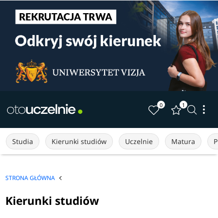
0
1
Studia
Kierunki studiów
Uczelnie
Matura
P
STRONA GŁÓWNA
Kierunki studiów