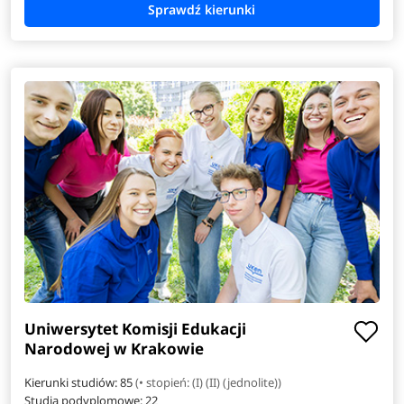
Elektroradiologia
Energetyka
Filologia angielska
Filologia hiszpańska
Filologia włoska
Finance
Informatyka w biznesie
Inżynieria danych
Uniwersytet Komisji Edukacji
Narodowej w Krakowie
Inżynieria i analiza danych
Kierunki studiów: 85
(• stopień: (I) (II) (jednolite))
Studia podyplomowe:
22