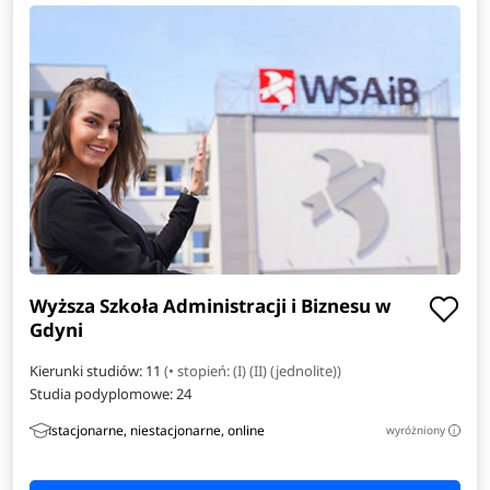
Położnictwo
Stosunki międzynarodowe
Zarządzanie i inżynieria produkcji
Amerykanistyka
Analityka gospodarcza
Anglistyka
Wyższa Szkoła Administracji i Biznesu w
Gdyni
Automatyka i robotyka
Kierunki studiów: 11
(• stopień: (I) (II) (jednolite))
Bioinformatyka
Studia podyplomowe:
24
stacjonarne, niestacjonarne, online
wyróżniony
i
Dziennikarstwo i medioznawstwo