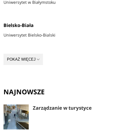
Uniwersytet w Białymstoku
Bielsko-Biała
Uniwersytet Bielsko-Bialski
Bydgoszcz
POKAŻ WIĘCEJ
Akademia Kujawsko-Pomorska
Akademia Muzyczna w Bydgoszczy
Bydgoska Szkoła Wyższa
NAJNOWSZE
Collegium Medicum im. Ludwika Rydygiera w Bydgoszczy
Zarządzanie w turystyce
Politechnika Bydgoska
Uniwersytet im. Adama Mickiewicza w Poznaniu – Oddział w Bydgoszczy