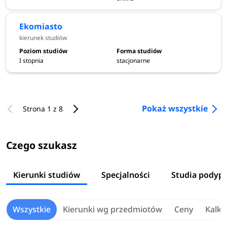
Ekomiasto
kierunek studiów
I stopnia
stacjonarne
Pokaż wszystkie
Strona 1 z 8
Czego szukasz
Kierunki studiów
Specjalności
Studia podyp
Wszystkie
Kierunki wg przedmiotów
Ceny
Kalku