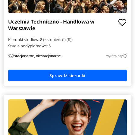
Uczelnia Techniczno - Handlowa w
Warszawie
Kierunki studiów: 8
(• stopień: (I) (II))
Studia podyplomowe:
5
stacjonarne, niestacjonarne
wyróżniony
i