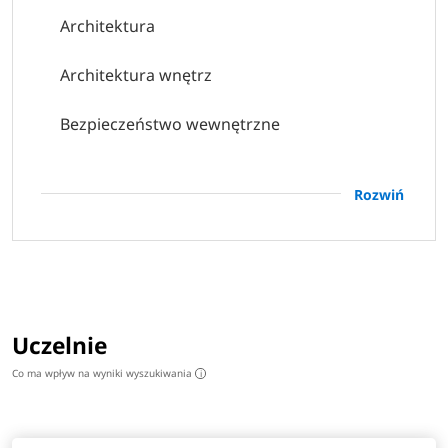
Architektura
Architektura wnętrz
Bezpieczeństwo wewnętrzne
Budownictwo
Rozwiń
Finanse i rachunkowość
Grafika komputerowa
Logistyka
Uczelnie
Mechanika i budowa maszyn
Co ma wpływ na wyniki wyszukiwania
i
Pielęgniarstwo