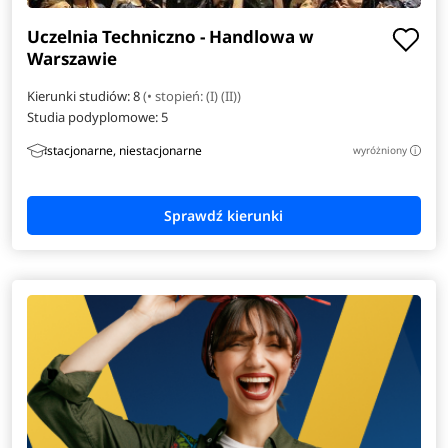
Uczelnia Techniczno - Handlowa w
Warszawie
Kierunki studiów: 8
(• stopień: (I) (II))
Studia podyplomowe:
5
stacjonarne, niestacjonarne
wyróżniony
i