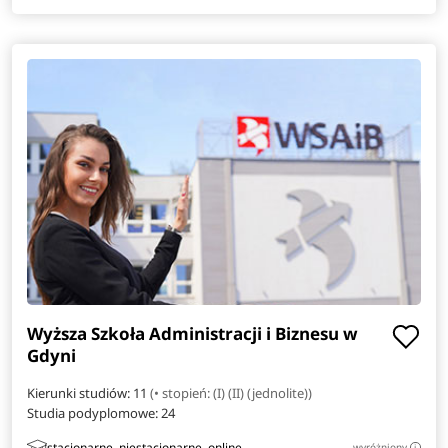
Energetyka
Filologia angielska
Filologia hiszpańska
Filologia włoska
Finance
Informatyka w biznesie
Inżynieria danych
Wyższa Szkoła Administracji i Biznesu w
Gdyni
Inżynieria i analiza danych
Kierunki studiów: 11
(• stopień: (I) (II) (jednolite))
Studia podyplomowe:
24
Inżynieria materiałowa
stacjonarne, niestacjonarne, online
wyróżniony
i