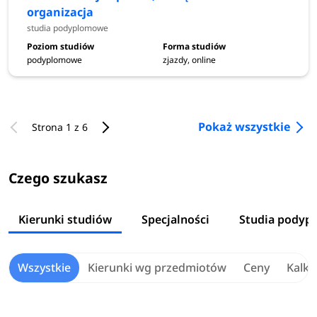
organizacja
studia podyplomowe
podyplomowe
zjazdy, online
Pokaż wszystkie
Strona 1 z 6
Czego szukasz
Kierunki studiów
Specjalności
Studia podyp
Wszystkie
Kierunki wg przedmiotów
Ceny
Kalku