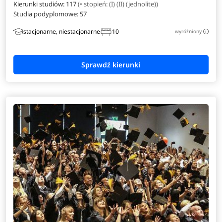
Kierunki studiów: 117
(• stopień: (I) (II) (jednolite))
Weterynaria
Studia podyplomowe:
57
Wzornictwo
stacjonarne, niestacjonarne
10
wyróżniony
i
Zarządzanie i prawo w biznesie
Zarządzanie inżynierskie