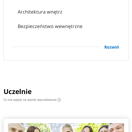
Architektura wnętrz
Bezpieczeństwo wewnętrzne
Budownictwo
Rozwiń
Finanse i rachunkowość
Grafika komputerowa
Logistyka
Uczelnie
Mechanika i budowa maszyn
Co ma wpływ na wyniki wyszukiwania
i
Pielęgniarstwo
Położnictwo