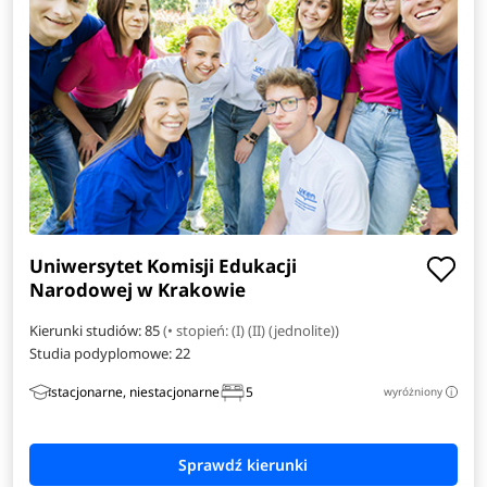
Stosunki międzynarodowe
Zarządzanie i inżynieria produkcji
Amerykanistyka
Analityka gospodarcza
Anglistyka
Uniwersytet Komisji Edukacji
Narodowej w Krakowie
Automatyka i robotyka
Kierunki studiów: 85
(• stopień: (I) (II) (jednolite))
Bioinformatyka
Studia podyplomowe:
22
stacjonarne, niestacjonarne
5
wyróżniony
i
Dziennikarstwo i medioznawstwo
Elektroradiologia