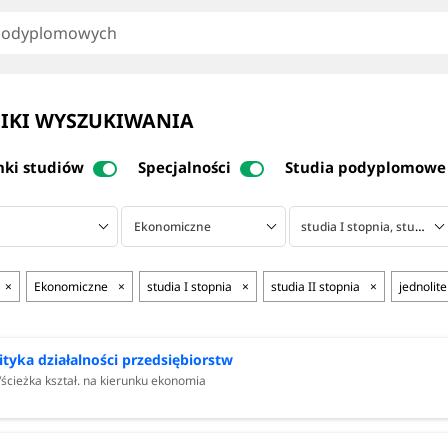
IKI WYSZUKIWANIA
nki studiów
Specjalności
Studia podyplomowe
Ekonomiczne
studia I stopnia, studia II stopnia, jednolite magisterskie
×
Ekonomiczne
×
studia I stopnia
×
studia II stopnia
×
jednolit
ityka działalności przedsiębiorstw
/ścieżka kształ. na kierunku ekonomia