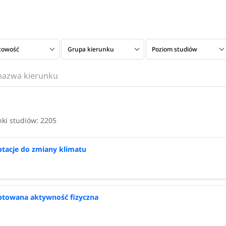
cowość
Grupa kierunku
Poziom studiów
nia
Typ uczelni
Czas trwania
nki studiów:
2205
tacje do zmiany klimatu
towana aktywność fizyczna