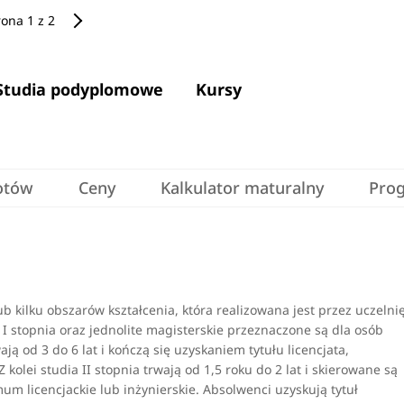
rona 1 z 2
Studia podyplomowe
Kursy
otów
Ceny
Kalkulator maturalny
Pro
 kilku obszarów kształcenia, która realizowana jest przez uczelni
I stopnia oraz jednolite magisterskie przeznaczone są dla osób
ją od 3 do 6 lat i kończą się uzyskaniem tytułu licencjata,
kolei studia II stopnia trwają od 1,5 roku do 2 lat i skierowane są
m licencjackie lub inżynierskie. Absolwenci uzyskują tytuł