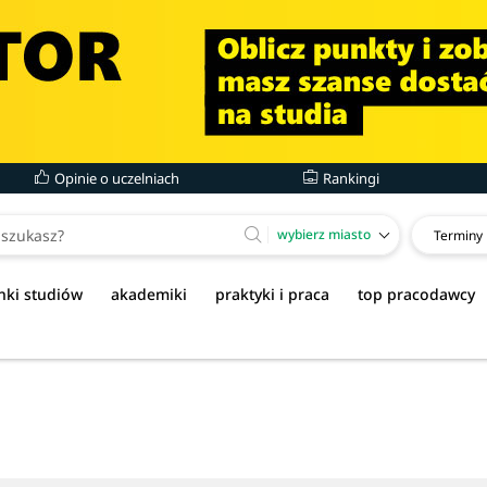
Opinie o uczelniach
Rankingi
wybierz miasto
Terminy
nki studiów
akademiki
praktyki i praca
top pracodawcy