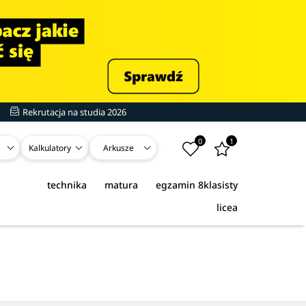
Rekrutacja na studia 2026
0
1
Kalkulatory
Arkusze
technika
matura
egzamin 8klasisty
licea