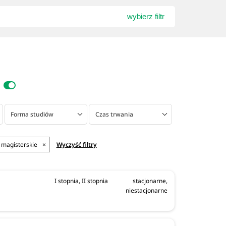
wybierz filtr
Forma studiów
Czas trwania
e magisterskie
×
Wyczyść filtry
I stopnia, II stopnia
stacjonarne,
niestacjonarne