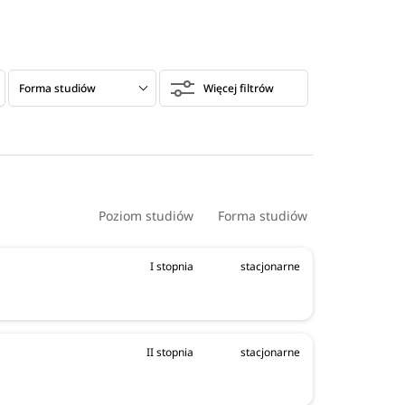
Forma studiów
Więcej filtrów
Przedmioty maturalne
Wyniki maturalne
Poziom studiów
Forma studiów
I stopnia
stacjonarne
II stopnia
stacjonarne