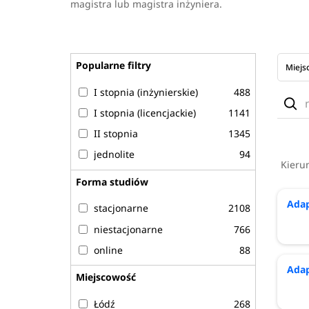
magistra lub magistra inżyniera.
Popularne filtry
Miejs
I stopnia (inżynierskie)
488
Uczel
I stopnia (licencjackie)
1141
II stopnia
1345
jednolite
94
Kieru
Forma studiów
Adap
stacjonarne
2108
niestacjonarne
766
online
88
Adap
Miejscowość
Łódź
268