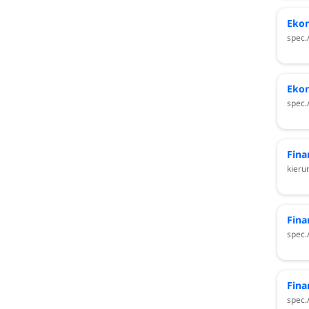
Ekon
spec.
Ekon
spec.
Fina
kieru
Fina
spec.
Fina
spec.