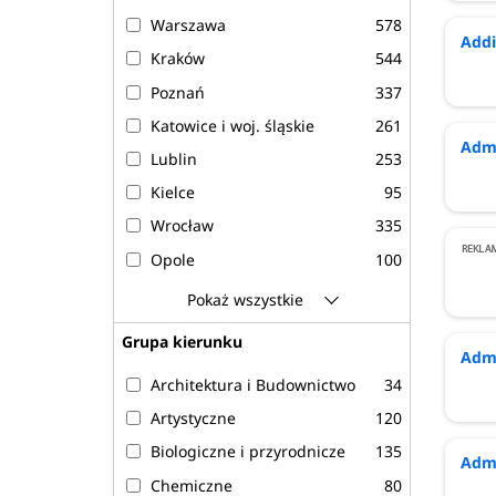
Warszawa
578
Addi
Kraków
544
Poznań
337
Katowice i woj. śląskie
261
Admi
Lublin
253
Kielce
95
Wrocław
335
Opole
100
Zielona Góra
83
Pokaż wszystkie
Bydgoszcz
153
Grupa kierunku
Admi
Toruń
130
Architektura i Budownictwo
34
Olsztyn
74
Artystyczne
120
Gorzów Wielkopolski
32
Biologiczne i przyrodnicze
135
Szczecin
205
Admi
Chemiczne
80
Gdańsk | Gdynia | Sopot
239