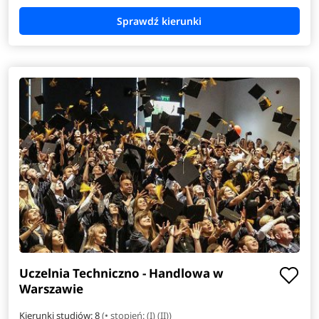
Zarządzanie i prawo w biznesie
Zarządzanie inżynierskie
Uczelnia Techniczno - Handlowa w
Warszawie
Kierunki studiów: 8
(• stopień: (I) (II))