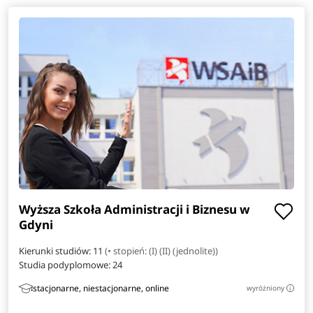
Japonistyka
Komunikacja i psychologia w biznesie
Kryminologia
Logistyka i administrowanie w mediach
Mechatronika
Pedagogika przedszkolna i wczesnoszkolna
Wyższa Szkoła Administracji i Biznesu w
Telekomunikacja
Gdyni
Weterynaria
Kierunki studiów: 11
(• stopień: (I) (II) (jednolite))
Studia podyplomowe:
24
Wzornictwo
stacjonarne, niestacjonarne, online
wyróżniony
i