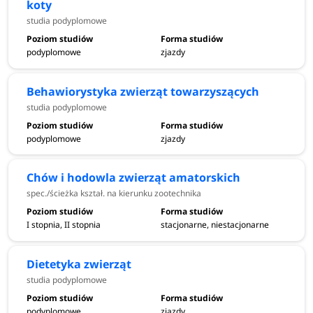
koty
studia podyplomowe
podyplomowe
zjazdy
Behawiorystyka zwierząt towarzyszących
studia podyplomowe
podyplomowe
zjazdy
Chów i hodowla zwierząt amatorskich
spec./ścieżka kształ. na kierunku zootechnika
I stopnia, II stopnia
stacjonarne, niestacjonarne
Dietetyka zwierząt
studia podyplomowe
podyplomowe
zjazdy