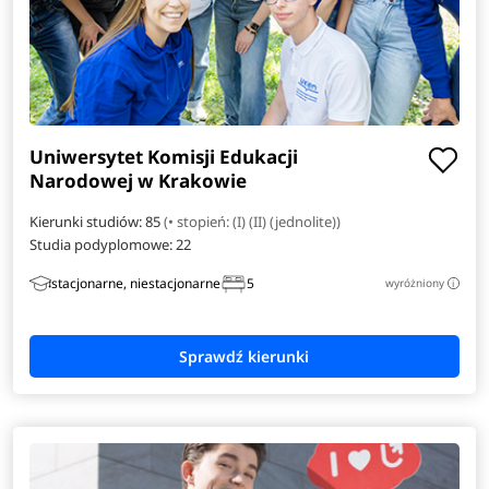
Amerykanistyka
Analityka gospodarcza
Anglistyka
Uniwersytet Komisji Edukacji
Narodowej w Krakowie
Automatyka i robotyka
Kierunki studiów: 85
(• stopień: (I) (II) (jednolite))
Bioinformatyka
Studia podyplomowe:
22
stacjonarne, niestacjonarne
5
wyróżniony
i
Dziennikarstwo i medioznawstwo
Elektroradiologia
Energetyka
Filologia angielska