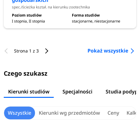
gospodarskich
spec./ścieżka kształ. na kierunku zootechnika
I stopnia, II stopnia
stacjonarne, niestacjonarne
Pokaż wszystkie
Strona 1 z 3
Czego szukasz
Kierunki studiów
Specjalności
Studia podyp
Wszystkie
Kierunki wg przedmiotów
Ceny
Kalku