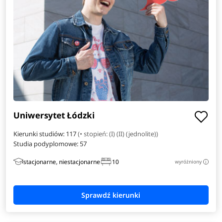
Filologia hiszpańska
Filologia włoska
Finance
Informatyka w biznesie
Inżynieria danych
Uniwersytet Łódzki
Inżynieria i analiza danych
Kierunki studiów: 117
(• stopień: (I) (II) (jednolite))
Studia podyplomowe:
57
Inżynieria materiałowa
stacjonarne, niestacjonarne
10
wyróżniony
i
Inżynieria obliczeniowa
Inżynieria zarządzania