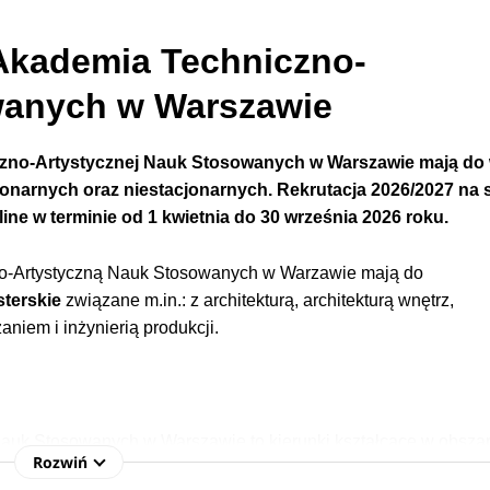
 Akademia Techniczno-
wanych w Warszawie
czno-Artystycznej Nauk Stosowanych w Warszawie
mają do
onarnych oraz niestacjonarnych.
Rekrutacja 2026/2027 na s
ine w terminie
od
1 kwietnia do 30 września 2026 roku.
zo-Artystyczną Nauk Stosowanych w Warzawie mają do
sterskie
związane m.in.: z architekturą,
architekturą wnętrz
,
niem i inżynierią produkcji.
 Nauk Stosowanych
w Warszawie to kierunki kształcące w obsza
Rozwiń
wanych kierunków jest poszerzanie wyboru specjalności, efekt