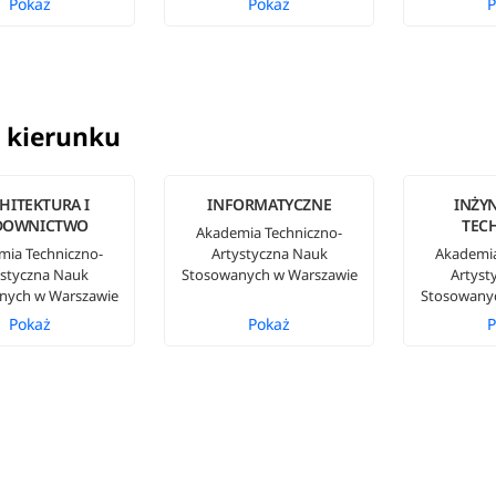
Pokaż
Pokaż
P
 kierunku
HITEKTURA I
INFORMATYCZNE
INŻYN
DOWNICTWO
TEC
Akademia Techniczno-
mia Techniczno-
Artystyczna Nauk
Akademia
ystyczna Nauk
Stosowanych w Warszawie
Artyst
nych w Warszawie
Stosowany
Pokaż
Pokaż
P