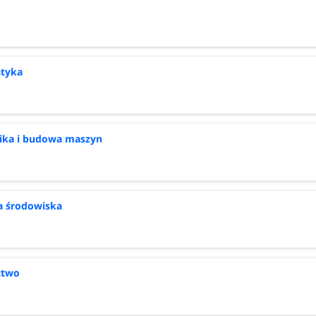
atyka
ika i budowa maszyn
a środowiska
ctwo