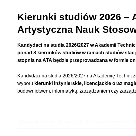
Kierunki studiów 2026 –
Artystyczna Nauk Stoso
Kandydaci na studia 2026/2027
w Akademii Techni
ponad 8 kierunków studiów w ramach studiów stacj
stopnia
na ATA będzie przeprowadzana w formie onl
Kandydaci na studia 2026/2027 na Akademię Technic
wyboru
kierunki
inżynierskie,
licencjackie
oraz magi
budownictwem, informatyką, zarządzaniem czy zarządza
Oferta edukacyjna
Akademii Techniczno-Artystycznej
techniczno- artystycznym. Istotnym elementem realizo