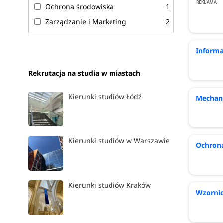
Ochrona środowiska
1
Zarządzanie i Marketing
2
Inform
Rekrutacja na studia w miastach
Kierunki studiów Łódź
Mechan
Kierunki studiów w Warszawie
Ochron
Kierunki studiów Kraków
Wzorni