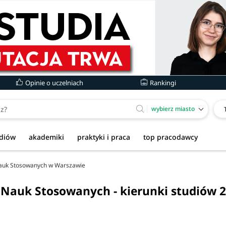
Opinie o uczelniach
Rankingi
wybierz miasto
udiów
akademiki
praktyki i praca
top pracodawcy
Nauk Stosowanych w Warszawie
Nauk Stosowanych - kierunki studiów 