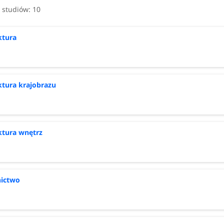
i studiów:
10
ktura
ktura krajobrazu
ktura wnętrz
ictwo