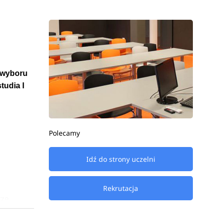
 wyboru
tudia I
Polecamy
Idź do strony uczelni
Rekrutacja
rze
em czego