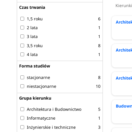
informatyka
Kierunk
Czas trwania
mechanika i budowa maszyn
1,5 roku
6
ochrona środowiska
Archite
wzornictwo
2 lata
1
zarządzanie
3 lata
1
zarządzanie i inżynieria produkcji
3,5 roku
8
Archite
4 lata
1
Dowiedz się więcej:
akademiata.pl
Forma studiów
stacjonarne
8
Archite
niestacjonarne
10
Grupa kierunku
Budown
Architektura i Budownictwo
5
Informatyczne
1
Inżynierskie i techniczne
3