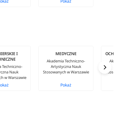
okaż
Pokaż
IERSKIE I
MEDYCZNE
OCHRONA Ś
HNICZNE
Akademia Techniczno-
Akademia T
 Techniczno-
Artystyczna Nauk
Artystyc
yczna Nauk
Stosowanych w Warszawie
Stosowanych 
ch w Warszawie
okaż
Pokaż
Pok