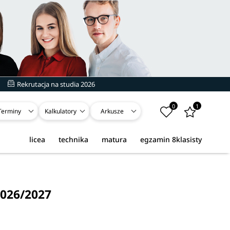
Rekrutacja na studia 2026
0
1
Terminy
Kalkulatory
Arkusze
licea
technika
matura
egzamin 8klasisty
2026/2027