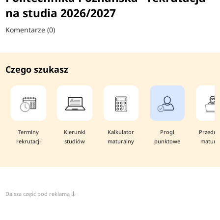
na studia 2026/2027
Komentarze (0)
Czego szukasz
Terminy
Kierunki
Kalkulator
Progi
Przedmi
rekrutacji
studiów
maturalny
punktowe
matura
Dalsza część pod reklamą