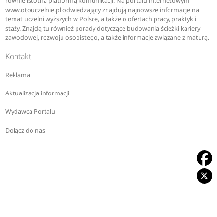
równie istotną platformą komunikacji. Na portalu internetowym
www.otouczelnie.pl odwiedzający znajdują najnowsze informacje na
temat uczelni wyższych w Polsce, a także o ofertach pracy, praktyk i
staży. Znajdą tu również porady dotyczące budowania ścieżki kariery
zawodowej, rozwoju osobistego, a także informacje związane z maturą.
Kontakt
Reklama
Aktualizacja informacji
Wydawca Portalu
Dołącz do nas