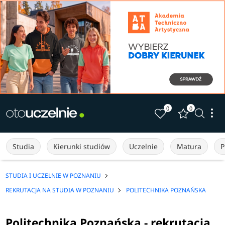
0
0
Studia
Kierunki studiów
Uczelnie
Matura
P
STUDIA I UCZELNIE W POZNANIU
REKRUTACJA NA STUDIA W POZNANIU
POLITECHNIKA POZNAŃSKA
Politechnika Poznańska - rekrutacja