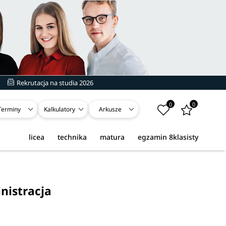
Rekrutacja na studia 2026
0
0
Terminy
Kalkulatory
Arkusze
licea
technika
matura
egzamin 8klasisty
nistracja