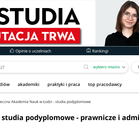
Opinie o uczelniach
Rankingi
wybierz miasto
udiów
akademiki
praktyki i praca
top pracodawcy
łeczna Akademia Nauk w Łodzi - studia podyplomowe
studia podyplomowe - prawnicze i admi