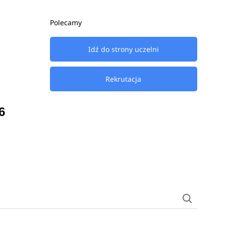
Polecamy
Idź do strony uczelni
Rekrutacja
6