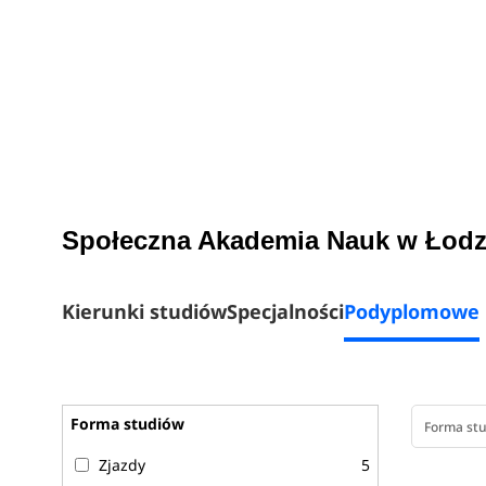
Społeczna Akademia Nauk w Łodzi 
Kierunki studiów
Specjalności
Podyplomowe
Forma studiów
Forma st
Zjazdy
5