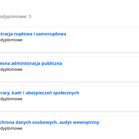
podyplomowe:
5
tracja rządowa i samorządowa
podyplomowe
sna administracja publiczna
podyplomowe
racy, kadr i ubezpieczeń społecznych
podyplomowe
chrona danych osobowych, audyt wewnętrzny
podyplomowe