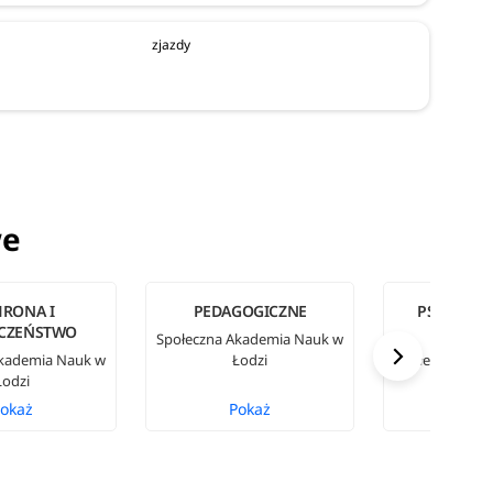
zjazdy
we
RONA I
PEDAGOGICZNE
PSYCHOLO
ECZEŃSTWO
SPOŁE
Społeczna Akademia Nauk w
Akademia Nauk w
Łodzi
Społeczna Aka
Łodzi
Łod
okaż
Pokaż
Pok