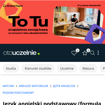
0
0
Studia
Kierunki studiów
Uczelnie
Matura
P
MATURA
ARKUSZE MATURALNE
JĘZYK ANGIELSKI
POZIOM PODSTAWOWY
Język angielski podstawowy (formuła