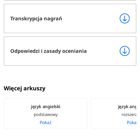
Transkrypcja nagrań
Odpowiedzi i zasady oceniania
Więcej arkuszy
język angielski
język angie
podstawowy
rozszerzo
Pokaż
Pokaż