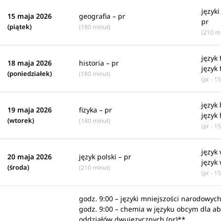
język
15 maja 2026
geografia – pr
pr
(piątek)
(180 minut)
(210 m
język 
18 maja 2026
historia – pr
język 
(poniedziałek)
(180 minut)
(pr - 1
język 
19 maja 2026
fizyka – pr
język 
(wtorek)
(180 minut)
(pr - 1
język 
20 maja 2026
język polski – pr
język 
(środa)
(210 minut)
(pr - 1
godz. 9:00 – języki mniejszości narodowyc
godz. 9:00 – chemia w języku obcym dla a
oddziałów dwujęzycznych (pr)**