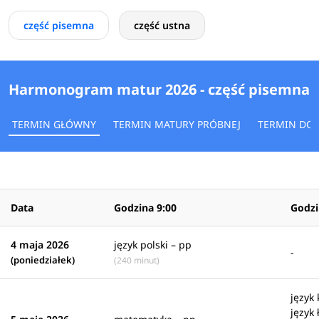
część pisemna
część ustna
Harmonogram matur 2026 - część pisemna
TERMIN GŁÓWNY
TERMIN MATURY PRÓBNEJ
TERMIN DO
Data
Godzina 9:00
Godzi
4 maja 2026
język polski – pp
-
(poniedziałek)
(240 minut)
język
język