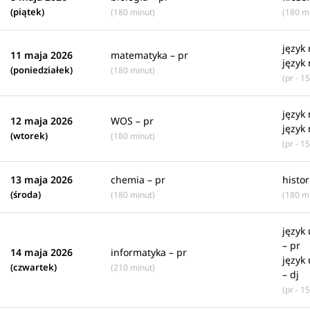
(piątek)
(180 minut)
(180 m
język 
11 maja 2026
matematyka – pr
język 
(poniedziałek)
(180 minut)
(pr - 1
język 
12 maja 2026
WOS – pr
język 
(wtorek)
(180 minut)
(pr - 1
13 maja 2026
chemia – pr
histor
(środa)
(180 minut)
(180 m
język 
– pr
14 maja 2026
informatyka – pr
język 
(czwartek)
(210 minut)
– dj
(pr - 1