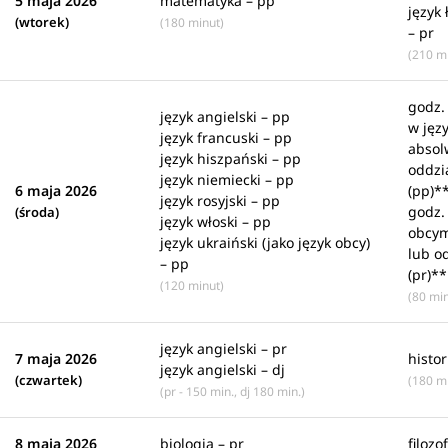
5 maja 2026
matematyka – pp
język 
(wtorek)
(180 minut)
– pr
(210 m
godz.
język angielski – pp
w jęz
język francuski – pp
absol
język hiszpański – pp
oddzi
język niemiecki – pp
6 maja 2026
(pp)*
język rosyjski – pp
godz.
(środa)
język włoski – pp
obcym
język ukraiński (jako język obcy)
lub o
– pp
(pr)**
(120 minut)
(80 mi
język angielski – pr
7 maja 2026
histo
język angielski – dj
(czwartek)
(180 m
(pr - 150 min., dj 180 min.)
8 maja 2026
biologia – pr
filozo