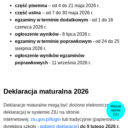
część pisemna
– od 4 do 21 maja 2026 r.
część ustna
– od 7 do 30 maja 2026 r.
egzaminy w terminie dodatkowym
- od 1 do 16
czerwca 2026 r.
ogłoszenie wyników
- 8 lipca 2026 r.
egzaminy w terminie poprawkowym -
od 24 do 25
sierpnia 2026 r.
ogłoszenie wyników egzaminów
poprawkowych
-
11 września 2026 r.
Deklaracja maturalna 2026
Deklaracje maturalne mogą być złożone elekronicznie (e-
Wasze
opinie
deklaracja) w systemie ZIU na stronie
(11)
internetowej:
ziu.gov.pl/login
lub tradycyjnie (papierowo u
dyrektora szkoły -
pobierz deklarację
)
do 9 lutego 2026 r.