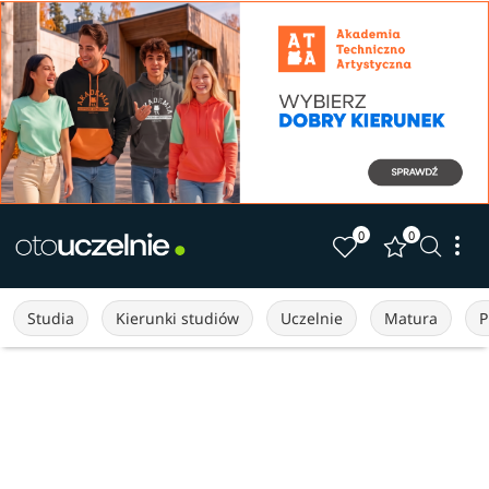
0
0
Studia
Kierunki studiów
Uczelnie
Matura
P