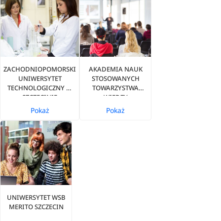
ZACHODNIOPOMORSKI
AKADEMIA NAUK
UNIWERSYTET
STOSOWANYCH
TECHNOLOGICZNY W
TOWARZYSTWA
SZCZECINIE
WIEDZY
POWSZECHNEJ W
Pokaż
Pokaż
SZCZECINIE
UNIWERSYTET WSB
MERITO SZCZECIN