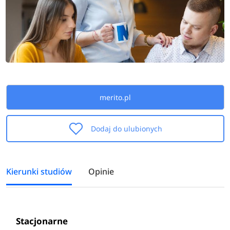
merito.pl
Dodaj do ulubionych
Kierunki studiów
Opinie
Stacjonarne