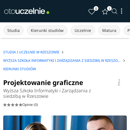
0
1
Studia
Kierunki studiów
Uczelnie
Matura
P
STUDIA I UCZELNIE W RZESZOWIE
WYŻSZA SZKOŁA INFORMATYKI I ZARZĄDZANIA Z SIEDZIBĄ W RZESZOWIE
KIERUNKI STUDIÓW
Projektowanie graficzne
Wyższa Szkoła Informatyki i Zarządzania z
siedzibą w Rzeszowie
Opinie (0)