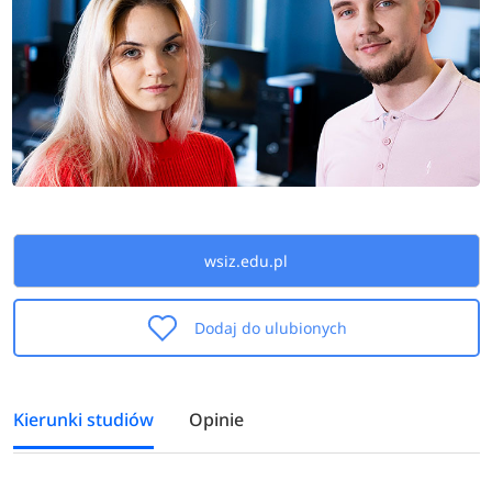
wsiz.edu.pl
Dodaj do ulubionych
Kierunki studiów
Opinie