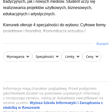
tradycyjnych, jak i nowych mediów. Student uczy się
realizowania projektów użytkowych, biznesowych,
edukacyjnych i artystycznych.
Kierunek oferuje 4 specjalności do wyboru: Cyfrowe formy
projektowe i branding, Komunikacja wizualna i
projektowanie zaangażowane społecznie, Motion Design i
Rozwiń
produkcja multimedialna.
Dzięki połączeniu dwóch dyscyplin, tj. nauki o komunikacji
Wymagania
Specjalności
Limity
Ceny
społecznej i mediach oraz sztuk plastycznych i konserwacji
dzieł sztuki Absolwent kierunku posiada szerokie
możliwości kreacyjne z zastosowaniem rozmaitych
narzędzi, co przekłada się na możliwości zatrudnienia na
różnorodnych stanowiskach (w tym wymagających
Informacje mają charakter poglądowy. Przed podjęciem
umiejętności i kompetencji dziennikarskich) i podnosi jego
jakichkolwiek działań na podstawie uzyskanych informacji
z niniejszego serwisu, należy je dodatkowo zweryfikować na
wartość na rynku pracy.
stronie uczelni:
Wyższa Szkoła Informatyki i Zarządzania z
siedzibą w Rzeszowie
.