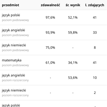
przedmiot
zdawalność
śr. wynik
l. zdających
język polski
97,6%
52,1%
41
poziom podstawowy
język angielski
93,9%
59,8%
33
poziom podstawowy
język niemiecki
75,0%
-
8
poziom podstawowy
matematyka
61,0%
34,1%
41
poziom podstawowy
język angielski
-
53,6%
10
poziom rozszerzony
język niemiecki
-
-
2
poziom rozszerzony
język polski