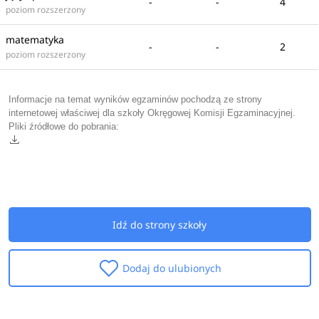
-
-
4
poziom rozszerzony
matematyka
-
-
2
poziom rozszerzony
Informacje na temat wyników egzaminów pochodzą ze strony
internetowej właściwej dla szkoły Okręgowej Komisji Egzaminacyjnej.
Pliki źródłowe do pobrania:
Idź do strony szkoły
Dodaj do ulubionych