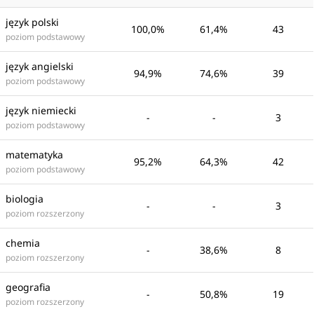
język polski
100,0%
61,4%
43
poziom podstawowy
język angielski
94,9%
74,6%
39
poziom podstawowy
język niemiecki
-
-
3
poziom podstawowy
matematyka
95,2%
64,3%
42
poziom podstawowy
biologia
-
-
3
poziom rozszerzony
chemia
-
38,6%
8
poziom rozszerzony
geografia
-
50,8%
19
poziom rozszerzony