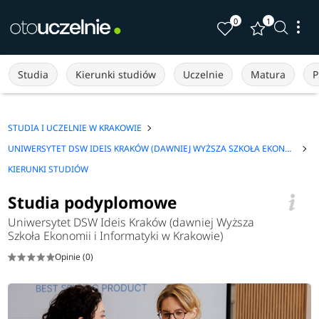
0
1
Studia
Kierunki studiów
Uczelnie
Matura
P
STUDIA I UCZELNIE W KRAKOWIE
UNIWERSYTET DSW IDEIS KRAKÓW (DAWNIEJ WYŻSZA SZKOŁA EKONOMII I INFORMATYKI W KRAKOWIE)
KIERUNKI STUDIÓW
Studia podyplomowe
Uniwersytet DSW Ideis Kraków (dawniej Wyższa
Szkoła Ekonomii i Informatyki w Krakowie)
Opinie (0)