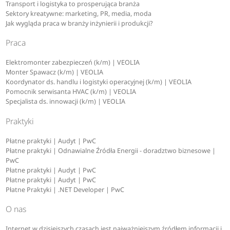
Transport i logistyka to prosperująca branża
Sektory kreatywne: marketing, PR, media, moda
Jak wygląda praca w branży inżynierii i produkcji?
Praca
Elektromonter zabezpieczeń (k/m) | VEOLIA
Monter Spawacz (k/m) | VEOLIA
Koordynator ds. handlu i logistyki operacyjnej (k/m) | VEOLIA
Pomocnik serwisanta HVAC (k/m) | VEOLIA
Specjalista ds. innowacji (k/m) | VEOLIA
Praktyki
Płatne praktyki | Audyt | PwC
Płatne praktyki | Odnawialne Źródła Energii - doradztwo biznesowe |
PwC
Płatne praktyki | Audyt | PwC
Płatne praktyki | Audyt | PwC
Płatne Praktyki | .NET Developer | PwC
O nas
Internet w dzisiejszych czasach jest najważniejszym źródłem informacji i