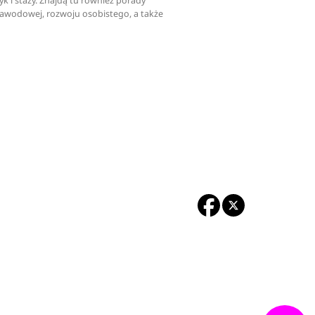
tyk i staży. Znajdą tu również porady
zawodowej, rozwoju osobistego, a także