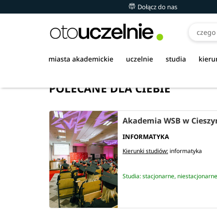
Dołącz do nas
miasta akademickie
uczelnie
studia
kieru
POLECANE DLA CIEBIE
Akademia WSB w Cieszy
INFORMATYKA
Kierunki studiów:
informatyka
Studia: stacjonarne, niestacjonarn