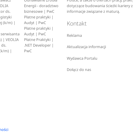
pawacz
Odnawialne Źródła
Polsce, a także o ofertach pracy, prak
EOLIA
Energii - doradztwo
dotyczące budowania ścieżki kariery 
or ds.
biznesowe | PwC
informacje związane z maturą.
ogistyki
Płatne praktyki |
Kontakt
j (k/m) |
Audyt | PwC
Płatne praktyki |
serwisanta
Audyt | PwC
Reklama
) | VEOLIA
Płatne Praktyki |
 ds.
.NET Developer |
Aktualizacja informacji
(k/m) |
PwC
Wydawca Portalu
Dołącz do nas
ności