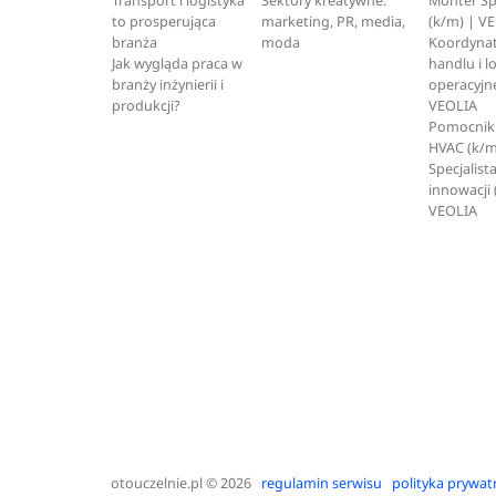
Transport i logistyka
Sektory kreatywne:
Monter S
to prosperująca
marketing, PR, media,
(k/m) | V
branża
moda
Koordynat
Jak wygląda praca w
handlu i l
branży inżynierii i
operacyjne
produkcji?
VEOLIA
Pomocnik 
HVAC (k/m
Specjalista
innowacji 
VEOLIA
otouczelnie.pl
© 2026
regulamin serwisu
polityka prywat