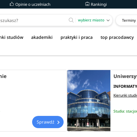
Opinie o uczelniach
Rankingi
wybierz miasto
Terminy
nki studiów
akademiki
praktyki i praca
top pracodawcy
nie
Uniwersy
INFORMAT
Kierunki stud
e
Studia: stacj
Sprawdź