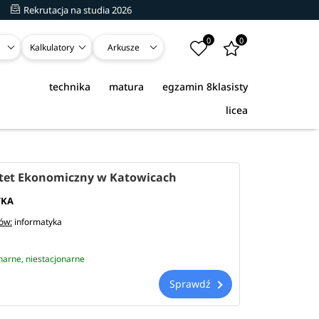
Rekrutacja na studia 2026
0
0
Kalkulatory
Arkusze
technika
matura
egzamin 8klasisty
licea
tet Ekonomiczny w Katowicach
YKA
iów:
informatyka
onarne, niestacjonarne
Sprawdź