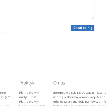
Dodaj opinię
Praktyki
O nas
nter
Płatne praktyki |
Internet w dzisiejszych czasach jest 
zeń (k/m) |
Audyt | PwC
istotną platformą komunikacji. Na p
Płatne praktyki |
odwiedzający znajdują najnowsze inf