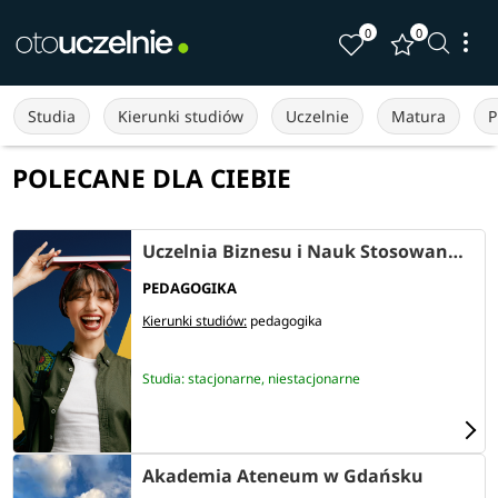
0
0
Studia
Kierunki studiów
Uczelnie
Matura
P
POLECANE DLA CIEBIE
Uczelnia Biznesu i Nauk Stosowanych "Varsovia" (filia w Rzeszowie)
PEDAGOGIKA
Kierunki studiów:
pedagogika
Studia: stacjonarne, niestacjonarne
Akademia Ateneum w Gdańsku