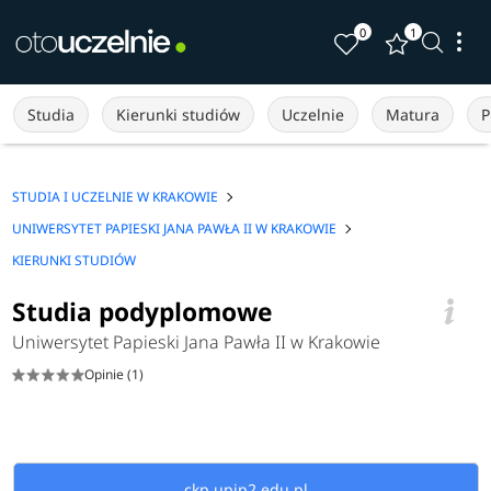
0
1
Studia
Kierunki studiów
Uczelnie
Matura
P
STUDIA I UCZELNIE W KRAKOWIE
UNIWERSYTET PAPIESKI JANA PAWŁA II W KRAKOWIE
KIERUNKI STUDIÓW
Studia podyplomowe
Uniwersytet Papieski Jana Pawła II w Krakowie
Opinie (1)
ckp.upjp2.edu.pl