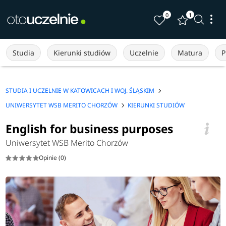
0
1
Studia
Kierunki studiów
Uczelnie
Matura
P
STUDIA I UCZELNIE W KATOWICACH I WOJ. ŚLĄSKIM
UNIWERSYTET WSB MERITO CHORZÓW
KIERUNKI STUDIÓW
English for business purposes
Uniwersytet WSB Merito Chorzów
Opinie (0)