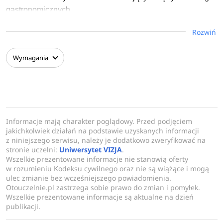
gastronomicznych.
Rozwiń
Podczas studiów poznasz różne techniki przygotowywania
potraw, podstawy cukiernictwa, sommelierstwa, kuchni
Wymagania
molekularnej, projektowania menu, food stylingu, fotografii i
narracji kulinarnej. Rozwiniesz również umiejętności
związane z organizacją pracy w gastronomii, zarządzaniem
zasobami i procesami, logistyką, zaopatrzeniem oraz
budowaniem marki kulinarnej.
Informacje mają charakter poglądowy. Przed podjęciem
jakichkolwiek działań na podstawie uzyskanych informacji
Kierunek przygotowuje do świadomego rozwoju kariery w
z niniejszego serwisu, należy je dodatkowo zweryfikować na
gastronomii - zarówno w pracy twórczej związanej z
stronie uczelni:
Uniwersytet VIZJA
.
Wszelkie prezentowane informacje nie stanowią oferty
kreowaniem smaków i estetyki potraw, jak i w obszarach
w rozumieniu Kodeksu cywilnego oraz nie są wiążące i mogą
organizacyjnych oraz menedżerskich. Absolwenci mogą
ulec zmianie bez wcześniejszego powiadomienia.
rozwijać się m.in. w restauracjach, hotelach, firmach
Otouczelnie.pl zastrzega sobie prawo do zmian i pomyłek.
Wszelkie prezentowane informacje są aktualne na dzień
cateringowych, markach kulinarnych, mediach
publikacji.
gastronomicznych oraz własnych przedsięwzięciach
związanych z kulturą jedzenia.