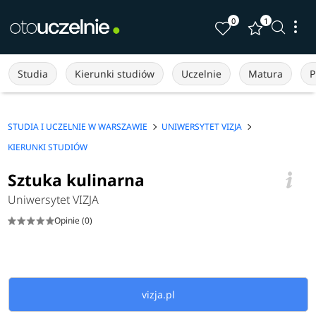
0
1
Studia
Kierunki studiów
Uczelnie
Matura
P
STUDIA I UCZELNIE W WARSZAWIE
UNIWERSYTET VIZJA
KIERUNKI STUDIÓW
Sztuka kulinarna
Uniwersytet VIZJA
Opinie (0)
vizja.pl