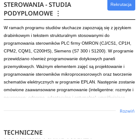
STEROWANIA - STUDIA
Rekrutacja
Studia skierowane są do absolwentów wyższych uczelni
PODYPLOMOWE
⋮
technicznych (licencjat, magister, inżynier, magister inżynier),
kierunków związanych z energetyką, mechaniką, budownictwem,
W ramach programu studiów słuchacze zapoznają się z językiem
techniką rolniczą, transportem - pragnących uzyskać dodatkowe
drabinkowym i tekstem strukturalnym stosowanymi do
kwalifikacje w zakresie określania oceny zasobów energii ze źródeł
programowania sterowników PLC firmy OMRON (CJ/CS1, CP1H,
odnawialnych, rozwoju konstrukcji i zastosowań urządzeń
CPM2, CQM1, C200HS), Siemens (S7 300 i S1200). W programie
energetyki odnawialnej.
przewidziano również programowanie dotykowych paneli
Dowiedz się więcej
przemysłowych. Ważnym elementem zajęć są projektowanie i
programowanie sterowników mikroprocesorowych oraz tworzenie
schematów elektrycznych w programie EPLAN. Następnie zostanie
omówione zaawansowane programowanie (inteligentne: rozmyte i
neuronowe; odporne, adaptacyjne i optymalne) umożliwiające
sterowanie wybranymi procesami (stanowiskami) oraz korzystanie
Rozwiń
z systemów sieciowych (ProfiNet, Profibus DP, DeviceNet).
Systemy sterowania nadrzędnego i akwizycji danych (SCADA)
zostaną omówione na przykładzie pakietu InTouch. Podczas zajęć
TECHNICZNE
przewidziano również kurs z elementów i układów