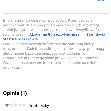
oraz tworzenia i ograniczania emisji zanieczyszczeń
gazowych.
Duży nacisk zostanie położny na szczegółowe
Informacje mają charakter poglądowy. Przed podjęciem
przedstawienie i scharakteryzowanie niskoemisyjnych,
jakichkolwiek działań na podstawie uzyskanych informacji
z niniejszego serwisu, należy je dodatkowo zweryfikować na
niekonwencjonalnych oraz odnawialnych źródeł energii. W
stronie uczelni:
Akademia Górniczo-Hutnicza im. Stanisława
trakcie wykładów i ćwiczeń przedstawione zostaną
Staszica w Krakowie
.
wszystkie najważniejsze nowe technologie energetyczne
Wszelkie prezentowane informacje nie stanowią oferty
w rozumieniu Kodeksu cywilnego oraz nie są wiążące i mogą
stosowane na skalę przemysłową takie jak układy gazowo-
ulec zmianie bez wcześniejszego powiadomienia.
parowe, farmy wiatrowe, farmy słoneczne, elektrownie
Otouczelnie.pl zastrzega sobie prawo do zmian i pomyłek.
wodne, technologie energetycznego wykorzystanie
Wszelkie prezentowane informacje są aktualne na dzień
publikacji.
biomasy i odpadów, czy technologie wodorowe.
W zakresie studiów nie zabraknie miejsca dla tematyki
modelowania i symulacji procesów energetycznych,
magazynowania i dystrybucji energii cieplnej, analiz
Opinie (1)
techniczno-ekonomicznych czy funkcjonowania
współczesnych rynków energii. W trakcie studiów
Bardzo słaby
słuchacze uzyskają wiedzę z zakresu aspektów prawnych i