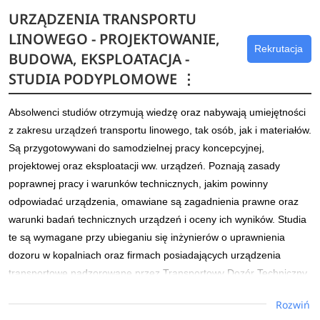
URZĄDZENIA TRANSPORTU
W programie studiów znajduje się m.in.: monitoring
LINOWEGO - PROJEKTOWANIE,
środowiska, systemy urządzeń ochrony powietrza
Rekrutacja
BUDOWA, EKSPLOATACJA -
atmosferycznego i wody, gospodarka odpadami i recykling,
STUDIA PODYPLOMOWE
⋮
ocena stanu środowiska przyrodniczego, podstawy
biotechnologii i toksykologii, zastosowanie technik
komputerowych w ochronie środowiska, najnowsze
Absolwenci studiów otrzymują wiedzę oraz nabywają umiejętności
przepisy i normy prawne z ich interpretacją, zarządzanie
z zakresu urządzeń transportu linowego, tak osób, jak i materiałów.
środowiskiem, ekonomia i ekonomika środowiska. Zajęcia
Są przygotowywani do samodzielnej pracy koncepcyjnej,
prowadzone są w formie wykładów, konwersatoriów i zajęć
projektowej oraz eksploatacji ww. urządzeń. Poznają zasady
terenowych.
poprawnej pracy i warunków technicznych, jakim powinny
odpowiadać urządzenia, omawiane są zagadnienia prawne oraz
Szczególne miejsce w programie studiów zajmują
warunki badań technicznych urządzeń i oceny ich wyników. Studia
współczesne problemy gospodarki odpadami i odnawialne
te są wymagane przy ubieganiu się inżynierów o uprawnienia
źródła energii.
dozoru w kopalniach oraz firmach posiadających urządzenia
transportowe nadzorowane przez Transportowy Dozór Techniczny
Dowiedz się więcej
lub Urząd Dozoru Technicznego.
Rozwiń