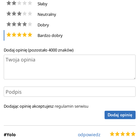
Słaby
technicznych urządzeń elektroenergetycznych, techniki
cieplnej i gazowej, z możliwością przystąpienia do
Neutralny
egzaminu w celu potwierdzenia kwalifikacji i uzyskania
Dobry
świadectwa kwalifikacyjnego (Grupa 1, 2 i 3).
Bardzo dobry
Dowiedz się więcej
Dodaj opinię (pozostało
4000
znaków)
Dodając opinię akceptujesz
regulamin serwisu
Dodaj opinię
#Yolo
odpowiedz