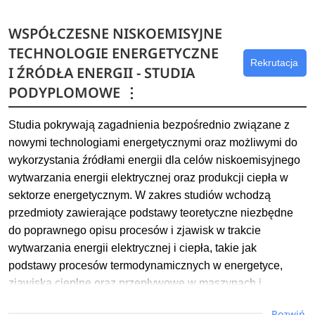
Dowiedz się więcej
WSPÓŁCZESNE NISKOEMISYJNE
TECHNOLOGIE ENERGETYCZNE
Rekrutacja
I ŹRÓDŁA ENERGII - STUDIA
PODYPLOMOWE
⋮
Studia pokrywają zagadnienia bezpośrednio związane z
nowymi technologiami energetycznymi oraz możliwymi do
wykorzystania źródłami energii dla celów niskoemisyjnego
wytwarzania energii elektrycznej oraz produkcji ciepła w
sektorze energetycznym. W zakres studiów wchodzą
przedmioty zawierające podstawy teoretyczne niezbędne
do poprawnego opisu procesów i zjawisk w trakcie
wytwarzania energii elektrycznej i ciepła, takie jak
podstawy procesów termodynamicznych w energetyce,
zjawiska cieplne oraz przepływowe w maszynach i
urządzeniach energetycznych, podstawy procesu spalania
Rozwiń