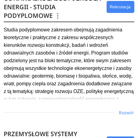
energii, rynku energii.
ENERGII - STUDIA
Rekrutacja
PODYPLOMOWE
⋮
Dowiedz się więcej
Studia podyplomowe zakresem obejmują zagadnienia
teoretyczne i praktyczne z zakresu współczesnych
kierunków rozwoju konstrukcji, badań i wdrożeń
odnawialnych zasobów i źródeł energii. Program studiów
podzielony jest na bloki tematyczne, które swym zakresem
obejmują wszystkie technologie ekoenergetyczne i zasoby
odnawialne: geotermię, biomasę i biopaliwa, słońce, wodę,
wiatr, pompy ciepła oraz zagadnienia dodatkowe związane
z tą tematyką: strategię rozwoju OZE, politykę energetyczną
w tym zakresie, samowystarczalność energetyczną z
wykorzystaniem OZE, budownictwo zeroenergetyczne oraz
Rozwiń
audyting energetyczny budynków. Dodatkowym blokiem
programowym jest praktyczny wyjazd terenowy ukazujący
możliwości zastosowań OZE.
PRZEMYSŁOWE SYSTEMY