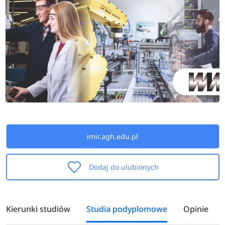
imir.agh.edu.pl
Dodaj do ulubionych
Kierunki studiów
Studia podyplomowe
Opinie