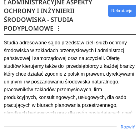
I ADMINISTRACYJNE ASPEKTY
pneumatycznych i hydraulicznych oraz zastosowanie systemów
OCHRONY I INŻYNIERII
Rekrutacja
wizyjnych i serwonapędów w przemyśle.
ŚRODOWISKA - STUDIA
Dowiedz się więcej
PODYPLOMOWE
⋮
Studia adresowane są do przedstawicieli służb ochrony
środowiska w zakładach przemysłowych i administracji
państwowej i samorządowej oraz nauczycieli. Ofertę
studiów kierujemy także do przedsiębiorcy z każdej branży,
który chce działać zgodnie z polskim prawem, dyrektywami
unijnymi i w poszanowaniu środowiska naturalnego,
pracowników zakładów przemysłowych, firm
produkcyjnych, konsultingowych, usługowych, dla osób
pracujących w biurach planowania przestrzennego,
ośrodkach badawczych oraz dla osób posiadających chęć
doskonalenia swojej wiedzy i umiejętności, podnoszenia
Rozwiń
kwalifikacji lub potrzebujących zmiany swoich kwalifikacji
zawodowych.