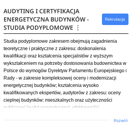
AUDYTING I CERTYFIKACJA
ENERGETYCZNA BUDYNKÓW -
Rekrutacja
STUDIA PODYPLOMOWE
⋮
Studia podyplomowe zakresem obejmują zagadnienia
teoretyczne i praktyczne z zakresu: doskonalenia
kwalifikacji oraz kształcenia specjalistów z wyższym
wykształceniem na potrzeby dostosowania budownictwa w
Polsce do wymogów Dyrektyw Parlamentu Europejskiego i
Rady - w zakresie kompleksowej oceny i modernizacji
energetycznej budynków; kształcenia wysoko
kwalifikowanych ekspertów, audytorów z zakresu: oceny
cieplnej budynków: mieszkalnych oraz użyteczności
publicznej (audyt energetyczny), efektywności
energetycznej: źródeł ciepła (konwencjonalnych i
Rozwiń
odnawialnych), sieci przesyłowych oraz odbiorników
energii - w stosunku do potrzeb użytkowych, efektywności