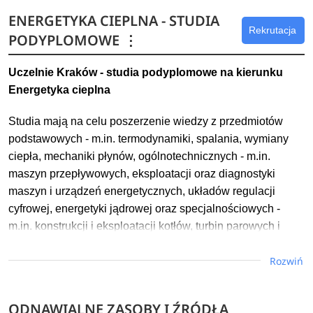
energetycznej systemów: grzewczych, chłodniczych,
ENERGETYKA CIEPLNA - STUDIA
wentylacji, klimatyzacji - w stosunku do potrzeb
Rekrutacja
PODYPLOMOWE
⋮
użytkowych, zintegrowanej charakterystyki energetycznej
budynku lub odrębnego mieszkania (ciepło, chłód, energia
Uczelnie Kraków - studia podyplomowe na kierunku
elektryczna, woda) na potrzeby kompleksowej oceny
Energetyka cieplna
energetycznej (certyfikacja budynku) oraz dostosowywania
budynków do najwyższych standardów energetycznych
Studia mają na celu poszerzenie wiedzy z przedmiotów
budynków o niemal zerowym zużyciu energii.
podstawowych - m.in. termodynamiki, spalania, wymiany
ciepła, mechaniki płynów, ogólnotechnicznych - m.in.
Dowiedz się więcej
maszyn przepływowych, eksploatacji oraz diagnostyki
maszyn i urządzeń energetycznych, układów regulacji
cyfrowej, energetyki jądrowej oraz specjalnościowych -
m.in. konstrukcji i eksploatacji kotłów, turbin parowych i
gazowych, układów gazowo-parowych, ogrzewnictwa,
Rozwiń
wentylacji i klimatyzacji, sieci cieplnych, kontroli procesów
cieplnych w siłowniach parowych, technologii
proekologicznych w energetyce, odnawialnych źródeł
ODNAWIALNE ZASOBY I ŹRÓDŁA