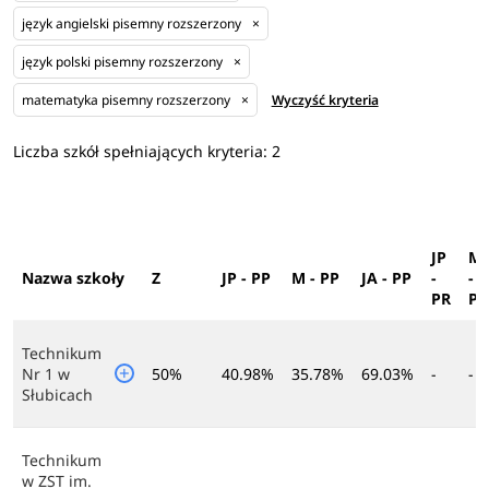
język angielski pisemny rozszerzony
×
język polski pisemny rozszerzony
×
matematyka pisemny rozszerzony
×
Wyczyść kryteria
Liczba szkół spełniających kryteria:
2
JP
M
Nazwa szkoły
Z
JP - PP
M - PP
JA - PP
-
-
PR
PR
Technikum
Nr 1 w
50%
40.98%
35.78%
69.03%
-
-
Słubicach
Technikum
w ZST im.