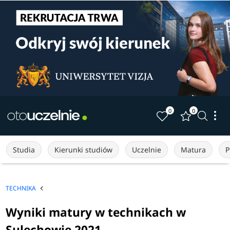
0
0
Studia
Kierunki studiów
Uczelnie
Matura
P
TECHNIKA
Wyniki matury w technikach w
Sulechowie 2021