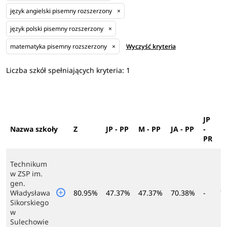
język angielski pisemny rozszerzony
×
język polski pisemny rozszerzony
×
matematyka pisemny rozszerzony
×
Wyczyść kryteria
Liczba szkół spełniających kryteria:
1
JP
M
Nazwa szkoły
Z
JP - PP
M - PP
JA - PP
-
P
PR
Technikum
w ZSP im.
gen.
Władysława
80.95%
47.37%
47.37%
70.38%
-
7
Sikorskiego
w
Sulechowie