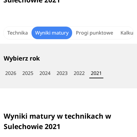
Technika
Wyniki matury
Progi punktowe
Kalkul
Wybierz rok
2026
2025
2024
2023
2022
2021
Wyniki matury w technikach w
Sulechowie 2021