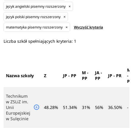
język angielski pisemny rozszerzony
×
język polski pisemny rozszerzony
×
matematyka pisemny rozszerzony
×
Wyczyść kryteria
Liczba szkół spełniających kryteria:
1
M
M -
JA -
Nazwa szkoły
Z
JP - PP
JP - PR
-
PP
PP
PR
Technikum
w ZSLiZ im.
Unii
48.28%
51.34%
31%
56%
36.50%
-
Europejskiej
w Sulęcinie