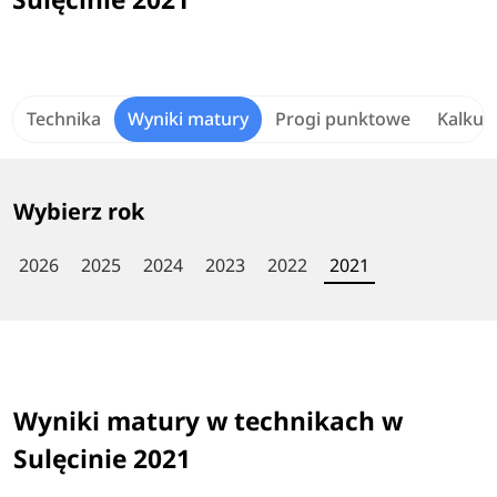
Technika
Wyniki matury
Progi punktowe
Kalkul
Wybierz rok
2026
2025
2024
2023
2022
2021
Wyniki matury w technikach w
Sulęcinie 2021