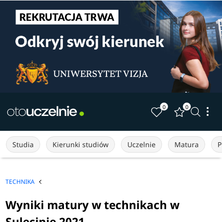
0
0
Studia
Kierunki studiów
Uczelnie
Matura
P
TECHNIKA
Wyniki matury w technikach w
Sulęcinie 2021