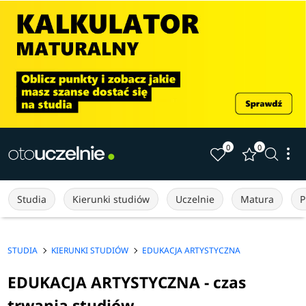
0
0
Studia
Kierunki studiów
Uczelnie
Matura
P
STUDIA
KIERUNKI STUDIÓW
EDUKACJA ARTYSTYCZNA
EDUKACJA ARTYSTYCZNA - czas
trwania studiów