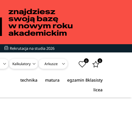
Rekrutacja na studia 2026
0
0
Kalkulatory
Arkusze
technika
matura
egzamin 8klasisty
licea