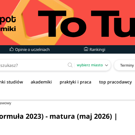
Opinie o uczelniach
Rankingi
wybierz miasto
Terminy
nki studiów
akademiki
praktyki i praca
top pracodawcy
tawowy
ormuła 2023) - matura (maj 2026) |