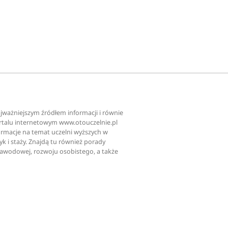
najważniejszym źródłem informacji i równie
ortalu internetowym www.otouczelnie.pl
ormacje na temat uczelni wyższych w
tyk i staży. Znajdą tu również porady
zawodowej, rozwoju osobistego, a także