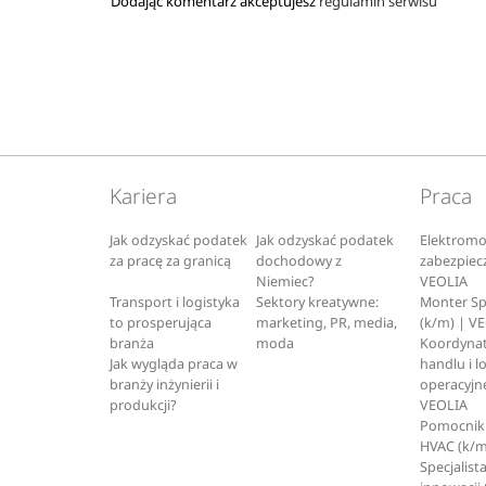
Dodając komentarz akceptujesz
regulamin serwisu
Kariera
Praca
Jak odzyskać podatek
Jak odzyskać podatek
Elektromo
za pracę za granicą
dochodowy z
zabezpiec
Niemiec?
VEOLIA
Transport i logistyka
Sektory kreatywne:
Monter S
to prosperująca
marketing, PR, media,
(k/m) | V
branża
moda
Koordynat
Jak wygląda praca w
handlu i l
branży inżynierii i
operacyjne
produkcji?
VEOLIA
Pomocnik 
HVAC (k/m
Specjalista