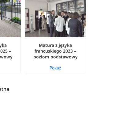
zyka
Matura z języka
2025 –
francuskiego 2023 –
awowy
poziom podstawowy
Pokaż
stna