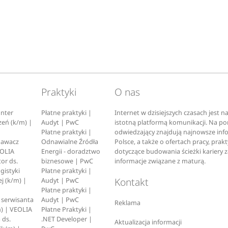
Praktyki
O nas
nter
Płatne praktyki |
Internet w dzisiejszych czasach jest 
zeń (k/m) |
Audyt | PwC
istotną platformą komunikacji. Na p
Płatne praktyki |
odwiedzający znajdują najnowsze inf
pawacz
Odnawialne Źródła
Polsce, a także o ofertach pracy, prak
EOLIA
Energii - doradztwo
dotyczące budowania ścieżki kariery 
or ds.
biznesowe | PwC
informacje związane z maturą.
ogistyki
Płatne praktyki |
Kontakt
j (k/m) |
Audyt | PwC
Płatne praktyki |
serwisanta
Audyt | PwC
Reklama
) | VEOLIA
Płatne Praktyki |
 ds.
.NET Developer |
Aktualizacja informacji