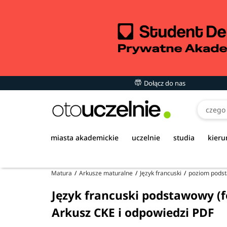
Dołącz do nas
miasta akademickie
uczelnie
studia
kieru
Matura
Arkusze maturalne
Język francuski
poziom pods
Język francuski podstawowy (f
Arkusz CKE i odpowiedzi PDF