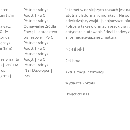
nter
Płatne praktyki |
Internet w dzisiejszych czasach jest 
zeń (k/m) |
Audyt | PwC
istotną platformą komunikacji. Na p
Płatne praktyki |
odwiedzający znajdują najnowsze inf
pawacz
Odnawialne Źródła
Polsce, a także o ofertach pracy, prak
EOLIA
Energii - doradztwo
dotyczące budowania ścieżki kariery 
or ds.
biznesowe | PwC
informacje związane z maturą.
ogistyki
Płatne praktyki |
Kontakt
j (k/m) |
Audyt | PwC
Płatne praktyki |
serwisanta
Audyt | PwC
Reklama
) | VEOLIA
Płatne Praktyki |
 ds.
.NET Developer |
Aktualizacja informacji
(k/m) |
PwC
Wydawca Portalu
Dołącz do nas