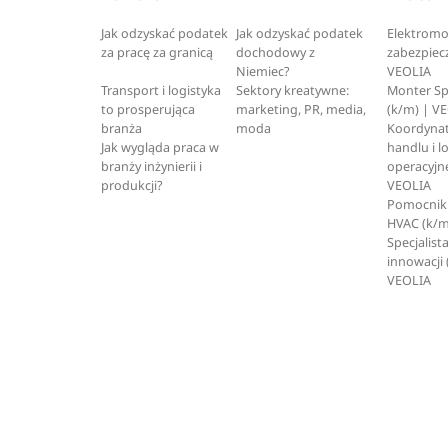
Jak odzyskać podatek
Jak odzyskać podatek
Elektromo
za pracę za granicą
dochodowy z
zabezpiec
Niemiec?
VEOLIA
Transport i logistyka
Sektory kreatywne:
Monter S
to prosperująca
marketing, PR, media,
(k/m) | V
branża
moda
Koordynat
Jak wygląda praca w
handlu i l
branży inżynierii i
operacyjne
produkcji?
VEOLIA
Pomocnik 
HVAC (k/m
Specjalista
innowacji 
VEOLIA