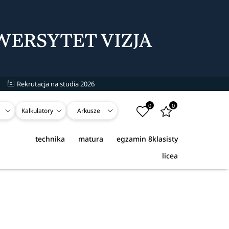
Rekrutacja na studia 2026
0
0
Kalkulatory
Arkusze
technika
matura
egzamin 8klasisty
licea