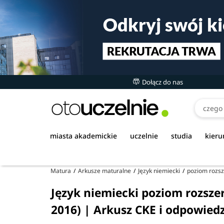
Dołącz do nas
miasta akademickie
uczelnie
studia
kieru
Matura
Arkusze maturalne
Język niemiecki
poziom rozs
Język niemiecki poziom rozsze
2016) | Arkusz CKE i odpowied