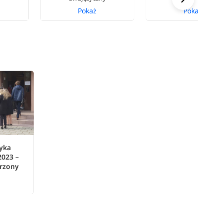
Pokaż
Pokaż
zyka
2023 –
rzony