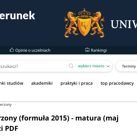
Opinie o uczelniach
Rankingi
wybierz miasto
Terminy
nki studiów
akademiki
praktyki i praca
top pracodawcy
zerzony
rzony (formuła 2015) - matura (maj
zi PDF