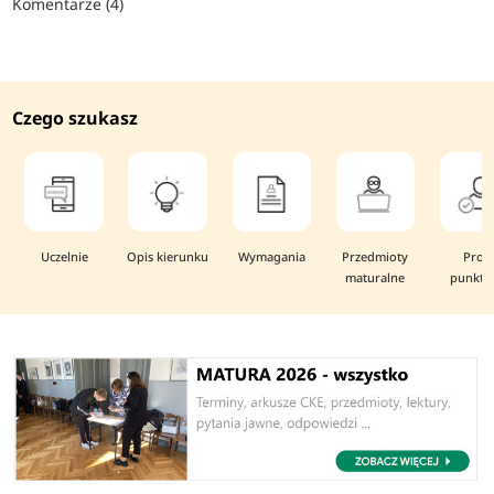
Komentarze (4)
Czego szukasz
Uczelnie
Opis kierunku
Wymagania
Przedmioty
Prog
maturalne
punkto