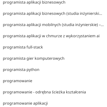
programista aplikacji biznesowych
programista aplikacji biznesowych (studia inżynierskie) – projektowanie i rozwój aplikacji wspierających procesy biznesowe, bazy danych, systemy erp oraz technologie backendowe.
programista aplikacji mobilnych (studia inżynierskie) – tworzenie aplikacji na urządzenia mobilne, projektowanie interfejsów oraz wykorzystanie platform android i ios.
programista aplikacji w chmurze z wykorzystaniem ai
programista full-stack
programista gier komputerowych
programista python
programowanie
programowanie - odrębna ścieżka kształcenia
programowanie aplikacji