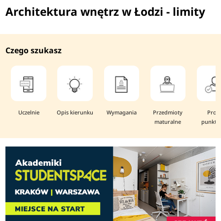
Architektura wnętrz w Łodzi - limity
Czego szukasz
Uczelnie
Opis kierunku
Wymagania
Przedmioty
Prog
maturalne
punkto