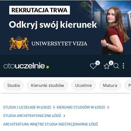
0
0
Studia
Kierunki studiów
Uczelnie
Matura
P
STUDIA I UCZELNIE W ŁODZI
KIERUNKI STUDIÓW W ŁODZI
STUDIA ARCHITEKTONICZNE ŁÓDŹ
ARCHITEKTURA WNĘTRZ STUDIA NIESTACJONARNE ŁÓDŹ