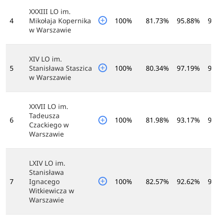
XXXIII LO im.
4
Mikołaja Kopernika
100%
81.73%
95.88%
98
w Warszawie
XIV LO im.
5
Stanisława Staszica
100%
80.34%
97.19%
98
w Warszawie
XXVII LO im.
Tadeusza
6
100%
81.98%
93.17%
99
Czackiego w
Warszawie
LXIV LO im.
Stanisława
7
Ignacego
100%
82.57%
92.62%
98
Witkiewicza w
Warszawie