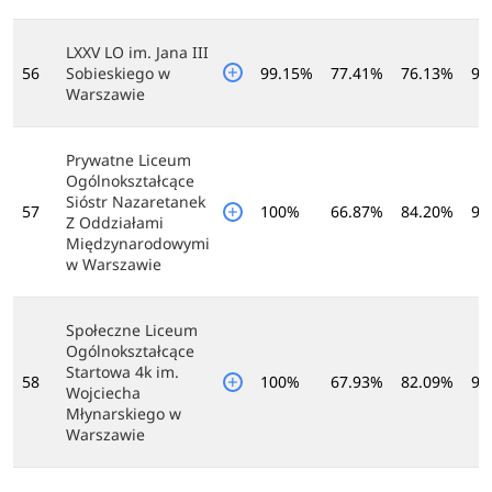
LXXV LO im. Jana III
56
Sobieskiego w
99.15%
77.41%
76.13%
93
Warszawie
Prywatne Liceum
Ogólnokształcące
Sióstr Nazaretanek
57
100%
66.87%
84.20%
95
Z Oddziałami
Międzynarodowymi
w Warszawie
Społeczne Liceum
Ogólnokształcące
Startowa 4k im.
58
100%
67.93%
82.09%
96
Wojciecha
Młynarskiego w
Warszawie