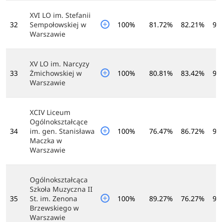
XVI LO im. Stefanii
32
Sempołowskiej w
100%
81.72%
82.21%
97
Warszawie
XV LO im. Narcyzy
33
Żmichowskiej w
100%
80.81%
83.42%
96
Warszawie
XCIV Liceum
Ogólnokształcące
34
im. gen. Stanisława
100%
76.47%
86.72%
95
Maczka w
Warszawie
Ogólnokształcąca
Szkoła Muzyczna II
35
St. im. Zenona
100%
89.27%
76.27%
93
Brzewskiego w
Warszawie