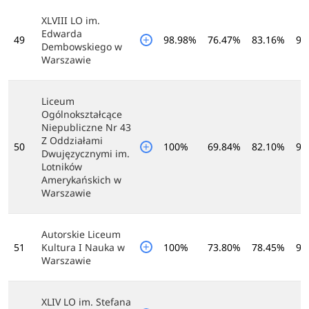
XLVIII LO im.
Edwarda
49
98.98%
76.47%
83.16%
90
Dembowskiego w
Warszawie
Liceum
Ogólnokształcące
Niepubliczne Nr 43
Z Oddziałami
50
100%
69.84%
82.10%
97
Dwujęzycznymi im.
Lotników
Amerykańskich w
Warszawie
Autorskie Liceum
51
Kultura I Nauka w
100%
73.80%
78.45%
96
Warszawie
XLIV LO im. Stefana