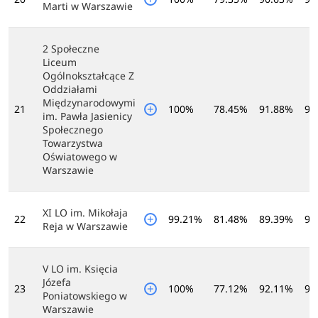
Marti w Warszawie
2 Społeczne
Liceum
Ogólnokształcące Z
Oddziałami
Międzynarodowymi
21
100%
78.45%
91.88%
97
im. Pawła Jasienicy
Społecznego
Towarzystwa
Oświatowego w
Warszawie
XI LO im. Mikołaja
22
99.21%
81.48%
89.39%
96
Reja w Warszawie
V LO im. Księcia
Józefa
23
100%
77.12%
92.11%
97
Poniatowskiego w
Warszawie