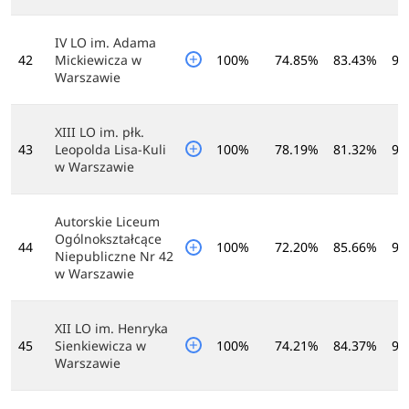
IV LO im. Adama
42
Mickiewicza w
100%
74.85%
83.43%
95
Warszawie
XIII LO im. płk.
43
Leopolda Lisa-Kuli
100%
78.19%
81.32%
94
w Warszawie
Autorskie Liceum
Ogólnokształcące
44
100%
72.20%
85.66%
95
Niepubliczne Nr 42
w Warszawie
XII LO im. Henryka
45
Sienkiewicza w
100%
74.21%
84.37%
94
Warszawie