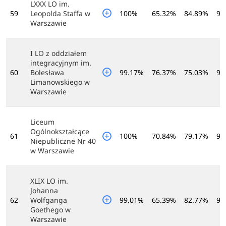
LXXX LO im.
59
Leopolda Staffa w
100%
65.32%
84.89%
95
Warszawie
I LO z oddziałem
integracyjnym im.
60
Bolesława
99.17%
76.37%
75.03%
94
Limanowskiego w
Warszawie
Liceum
Ogólnokształcące
61
100%
70.84%
79.17%
94
Niepubliczne Nr 40
w Warszawie
XLIX LO im.
Johanna
62
Wolfganga
99.01%
65.39%
82.77%
96
Goethego w
Warszawie