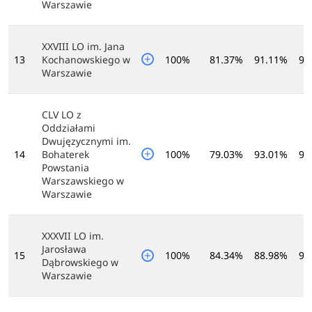
Warszawie
XXVIII LO im. Jana
13
Kochanowskiego w
100%
81.37%
91.11%
97
Warszawie
CLV LO z
Oddziałami
Dwujęzycznymi im.
14
Bohaterek
100%
79.03%
93.01%
98
Powstania
Warszawskiego w
Warszawie
XXXVII LO im.
Jarosława
15
100%
84.34%
88.98%
96
Dąbrowskiego w
Warszawie