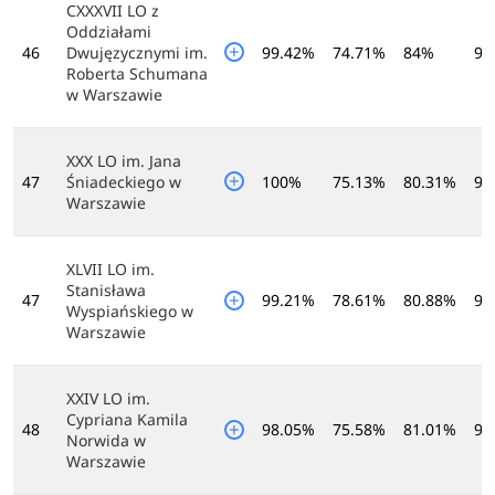
CXXXVII LO z
Oddziałami
46
Dwujęzycznymi im.
99.42%
74.71%
84%
94
Roberta Schumana
w Warszawie
XXX LO im. Jana
47
Śniadeckiego w
100%
75.13%
80.31%
96
Warszawie
XLVII LO im.
Stanisława
47
99.21%
78.61%
80.88%
92
Wyspiańskiego w
Warszawie
XXIV LO im.
Cypriana Kamila
48
98.05%
75.58%
81.01%
95
Norwida w
Warszawie