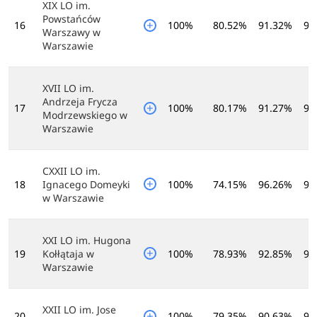
XIX LO im.
Powstańców
16
100%
80.52%
91.32%
97
Warszawy w
Warszawie
XVII LO im.
Andrzeja Frycza
17
100%
80.17%
91.27%
97
Modrzewskiego w
Warszawie
CXXII LO im.
18
Ignacego Domeyki
100%
74.15%
96.26%
98
w Warszawie
XXI LO im. Hugona
19
Kołłątaja w
100%
78.93%
92.85%
96
Warszawie
XXII LO im. Jose
20
100%
79.35%
90.63%
97