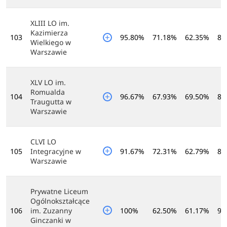
XLIII LO im.
Kazimierza
103
95.80%
71.18%
62.35%
89
Wielkiego w
Warszawie
XLV LO im.
Romualda
104
96.67%
67.93%
69.50%
84
Traugutta w
Warszawie
CLVI LO
105
Integracyjne w
91.67%
72.31%
62.79%
89
Warszawie
Prywatne Liceum
Ogólnokształcące
106
im. Zuzanny
100%
62.50%
61.17%
96
Ginczanki w