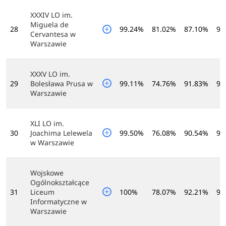
XXXIV LO im.
Miguela de
28
99.24%
81.02%
87.10%
97
Cervantesa w
Warszawie
XXXV LO im.
29
Bolesława Prusa w
99.11%
74.76%
91.83%
98
Warszawie
XLI LO im.
30
Joachima Lelewela
99.50%
76.08%
90.54%
97
w Warszawie
Wojskowe
Ogólnokształcące
31
Liceum
100%
78.07%
92.21%
91
Informatyczne w
Warszawie