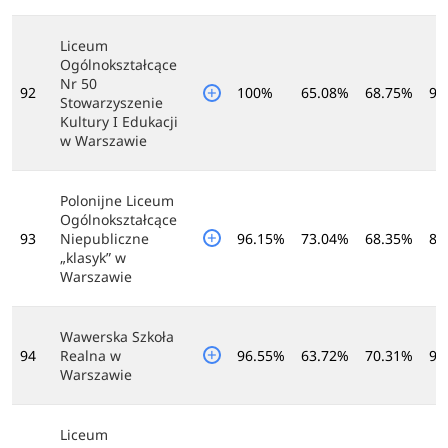
Liceum
Ogólnokształcące
Nr 50
92
100%
65.08%
68.75%
93
Stowarzyszenie
Kultury I Edukacji
w Warszawie
Polonijne Liceum
Ogólnokształcące
93
Niepubliczne
96.15%
73.04%
68.35%
87
„klasyk” w
Warszawie
Wawerska Szkoła
94
Realna w
96.55%
63.72%
70.31%
93
Warszawie
Liceum