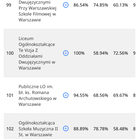
Dwujęzycznymi
99
86.54%
74.85%
60.13%
95
Przy Warszawskiej
Szkole Filmowej w
Warszawie
Liceum
Ogólnokształcące
Te Vizja Z
100
100%
58.94%
72.56%
91
Oddziałami
Dwujęzycznymi w
Warszawie
Publiczne LO im.
bł. ks. Romana
101
94.55%
68.56%
69.67%
86
Archutowskiego w
Warszawie
Ogólnokształcąca
102
Szkoła Muzyczna II
88.89%
78.78%
58.48%
89
St. w Warszawie