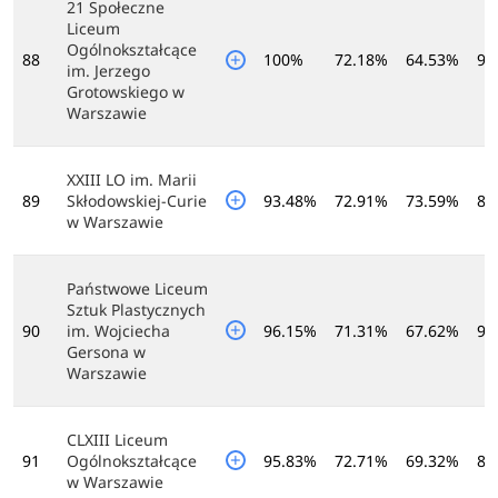
21 Społeczne
Liceum
Ogólnokształcące
88
100%
72.18%
64.53%
93
im. Jerzego
Grotowskiego w
Warszawie
XXIII LO im. Marii
89
Skłodowskiej-Curie
93.48%
72.91%
73.59%
86
w Warszawie
Państwowe Liceum
Sztuk Plastycznych
90
im. Wojciecha
96.15%
71.31%
67.62%
92
Gersona w
Warszawie
CLXIII Liceum
91
Ogólnokształcące
95.83%
72.71%
69.32%
87
w Warszawie