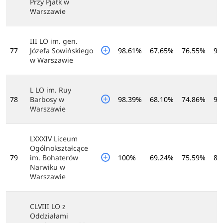
Przy Pjatk w
Warszawie
III LO im. gen.
77
Józefa Sowińskiego
98.61%
67.65%
76.55%
90
w Warszawie
L LO im. Ruy
78
Barbosy w
98.39%
68.10%
74.86%
91
Warszawie
LXXXIV Liceum
Ogólnokształcące
79
im. Bohaterów
100%
69.24%
75.59%
88
Narwiku w
Warszawie
CLVIII LO z
Oddziałami