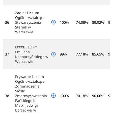
Żagle" Liceum
Ogólnokształcące
36
Stowarzyszenia
100%
74.08%
89.92%
94
Sternik w
Warszawie
LXXXIII LO im.
Emiliana
37
99%
77.18%
85.65%
94
Konopczyńskiego w
Warszawie
Prywatne Liceum
Ogólnokształcące
Zgromadzenia
Sióstr
38
Zmartwychwstania
100%
70.18%
90.06%
96
Pańskiego im.
Matki Jadwigi
Borzęckiej w