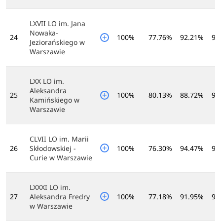
LXVII LO im. Jana
Nowaka-
24
100%
77.76%
92.21%
96
Jeziorańskiego w
Warszawie
LXX LO im.
Aleksandra
25
100%
80.13%
88.72%
97
Kamińskiego w
Warszawie
CLVII LO im. Marii
26
Skłodowskiej -
100%
76.30%
94.47%
94
Curie w Warszawie
LXXXI LO im.
27
Aleksandra Fredry
100%
77.18%
91.95%
96
w Warszawie