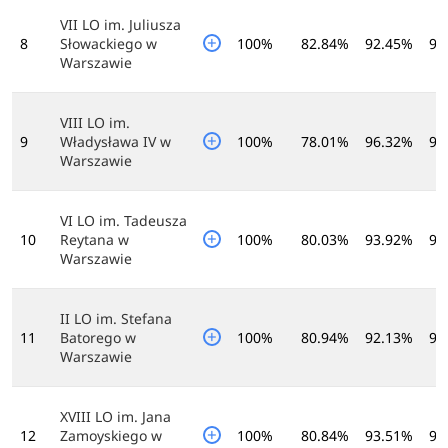
VII LO im. Juliusza
8
Słowackiego w
100%
82.84%
92.45%
97
Warszawie
VIII LO im.
9
Władysława IV w
100%
78.01%
96.32%
98
Warszawie
VI LO im. Tadeusza
10
Reytana w
100%
80.03%
93.92%
97
Warszawie
II LO im. Stefana
11
Batorego w
100%
80.94%
92.13%
98
Warszawie
XVIII LO im. Jana
12
Zamoyskiego w
100%
80.84%
93.51%
96