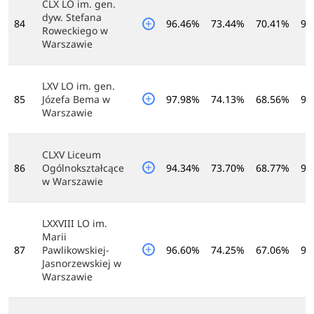
CLX LO im. gen.
dyw. Stefana
84
96.46%
73.44%
70.41%
90
Roweckiego w
Warszawie
LXV LO im. gen.
85
Józefa Bema w
97.98%
74.13%
68.56%
90
Warszawie
CLXV Liceum
86
Ogólnokształcące
94.34%
73.70%
68.77%
91
w Warszawie
LXXVIII LO im.
Marii
87
Pawlikowskiej-
96.60%
74.25%
67.06%
90
Jasnorzewskiej w
Warszawie