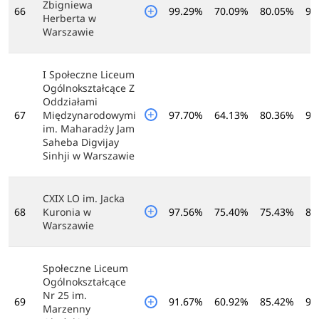
Zbigniewa
66
99.29%
70.09%
80.05%
91
Herberta w
Warszawie
I Społeczne Liceum
Ogólnokształcące Z
Oddziałami
67
Międzynarodowymi
97.70%
64.13%
80.36%
96
im. Maharadży Jam
Saheba Digvijay
Sinhji w Warszawie
CXIX LO im. Jacka
68
Kuronia w
97.56%
75.40%
75.43%
89
Warszawie
Społeczne Liceum
Ogólnokształcące
Nr 25 im.
69
91.67%
60.92%
85.42%
96
Marzenny