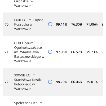
Okońskiej w
Warszawie
LXIII LO im. Lajosa
70
Kossutha w
99.11%
76.30%
71.06%
92
Warszawie
CLXI Liceum
Ogólnokształcące
71
im. Władysława
97.98%
66.57%
79.23%
93
Bartoszewskiego w
Warszawie
XXXVIII LO im.
Stanisława Kostki
72
98.70%
66.06%
79.01%
92
Potockiego w
Warszawie
Społeczne Liceum