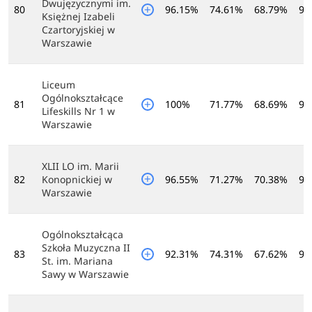
Dwujęzycznymi im.
80
96.15%
74.61%
68.79%
91
Księżnej Izabeli
Czartoryjskiej w
Warszawie
Liceum
Ogólnokształcące
81
100%
71.77%
68.69%
92
Lifeskills Nr 1 w
Warszawie
XLII LO im. Marii
82
Konopnickiej w
96.55%
71.27%
70.38%
92
Warszawie
Ogólnokształcąca
Szkoła Muzyczna II
83
92.31%
74.31%
67.62%
94
St. im. Mariana
Sawy w Warszawie