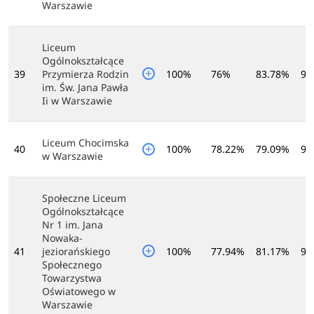
Warszawie
Liceum
Ogólnokształcące
39
Przymierza Rodzin
100%
76%
83.78%
95
im. Św. Jana Pawła
Ii w Warszawie
Liceum Chocimska
40
100%
78.22%
79.09%
97
w Warszawie
Społeczne Liceum
Ogólnokształcące
Nr 1 im. Jana
Nowaka-
41
jeziorańskiego
100%
77.94%
81.17%
95
Społecznego
Towarzystwa
Oświatowego w
Warszawie