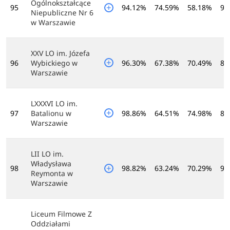
Ogólnokształcące
95
94.12%
74.59%
58.18%
95
Niepubliczne Nr 6
w Warszawie
XXV LO im. Józefa
96
Wybickiego w
96.30%
67.38%
70.49%
88
Warszawie
LXXXVI LO im.
97
Batalionu w
98.86%
64.51%
74.98%
85
Warszawie
LII LO im.
Władysława
98
98.82%
63.24%
70.29%
91
Reymonta w
Warszawie
Liceum Filmowe Z
Oddziałami