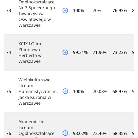
Ogólnokształcące
Nr 3 Społecznego
73
100%
70%
76.93%
89
Towarzystwa
Oświatowego w
Warszawie
XCIX LO im.
Zbigniewa
74
99.31%
71.90%
73.23%
91
Herberta w
Warszawie
Wielokulturowe
Liceum
75
Humanistyczne im.
100%
70.03%
68.97%
96
Jacka Kuronia w
Warszawie
Akademickie
Liceum
76
Ogólnokształcące
93.02%
73.40%
68.35%
96