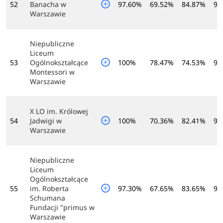
52
Banacha w
97.60%
69.52%
84.87%
95
Warszawie
Niepubliczne
Liceum
53
Ogólnokształcące
100%
78.47%
74.53%
95
Montessori w
Warszawie
X LO im. Królowej
54
Jadwigi w
100%
70.36%
82.41%
95
Warszawie
Niepubliczne
Liceum
Ogólnokształcące
55
im. Roberta
97.30%
67.65%
83.65%
97
Schumana
Fundacji "primus w
Warszawie