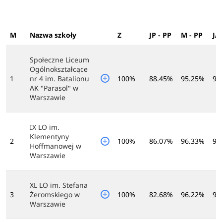
M
Nazwa szkoły
Z
JP - PP
M - PP
JA
Społeczne Liceum
Ogólnokształcące
1
nr 4 im. Batalionu
100%
88.45%
95.25%
98
AK "Parasol" w
Warszawie
IX LO im.
Klementyny
2
100%
86.07%
96.33%
98
Hoffmanowej w
Warszawie
XL LO im. Stefana
3
Żeromskiego w
100%
82.68%
96.22%
97
Warszawie