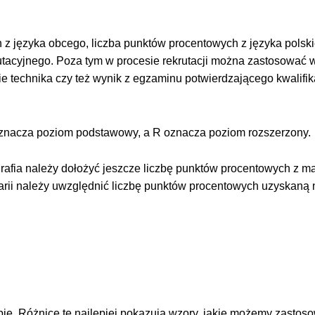
 z języka obcego, liczba punktów procentowych z języka polsk
utacyjnego. Poza tym w procesie rekrutacji można zastosować 
echnika czy też wynik z egzaminu potwierdzającego kwalifik
P oznacza poziom podstawowy, a R oznacza poziom rozszerzony.
afia należy dołożyć jeszcze liczbę punktów procentowych z m
ii należy uwzględnić liczbę punktów procentowych uzyskaną 
bie. Różnice te najlepiej pokazują wzory, jakie możemy zastoso