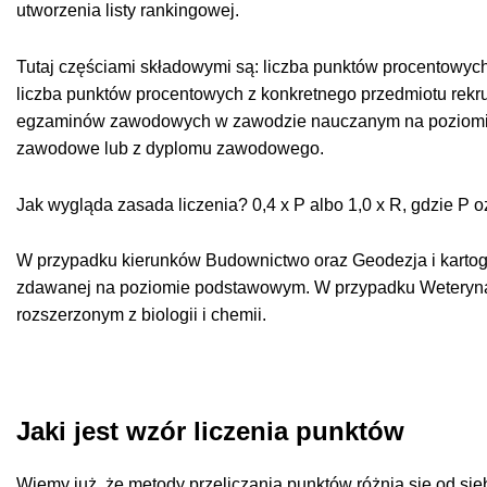
utworzenia listy rankingowej.
Tutaj częściami składowymi są: liczba punktów procentowych
liczba punktów procentowych z konkretnego przedmiotu rekr
egzaminów zawodowych w zawodzie nauczanym na poziomie t
zawodowe lub z dyplomu zawodowego.
Jak wygląda zasada liczenia? 0,4 x P albo 1,0 x R, gdzie 
W przypadku kierunków Budownictwo oraz Geodezja i kartogr
zdawanej na poziomie podstawowym. W przypadku Weterynar
rozszerzonym z biologii i chemii.
Jaki jest wzór liczenia punktów
Wiemy już, że metody przeliczania punktów różnią się od sie