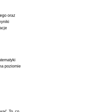
iego oraz
wyniki
acje
atematyki
na poziomie
wać. To, co