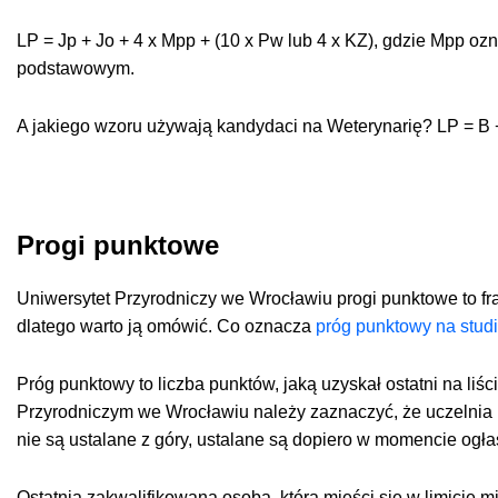
LP = Jp + Jo + 4 x Mpp + (10 x Pw lub 4 x KZ), gdzie Mpp 
podstawowym.
A jakiego wzoru używają kandydaci na Weterynarię? LP = B +
Progi punktowe
Uniwersytet Przyrodniczy we Wrocławiu progi punktowe to fr
dlatego warto ją omówić. Co oznacza
próg punktowy na stud
Próg punktowy to liczba punktów, jaką uzyskał ostatni na li
Przyrodniczym we Wrocławiu należy zaznaczyć, że uczelnia 
nie są ustalane z góry, ustalane są dopiero w momencie ogła
Ostatnia zakwalifikowana osoba, która mieści się w limicie 