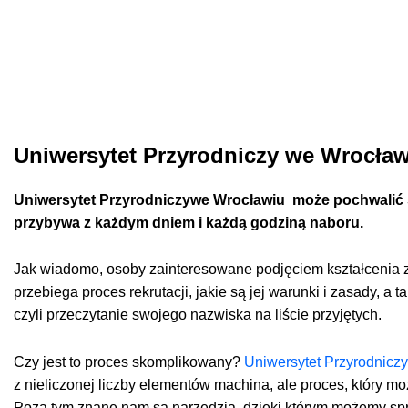
Uniwersytet Przyrodniczy we Wrocławi
Uniwersytet Przyrodniczywe Wrocławiu może pochwalić s
przybywa z każdym dniem i każdą godziną naboru.
Jak wiadomo, osoby zainteresowane podjęciem kształcenia za
przebiega proces rekrutacji, jakie są jej warunki i zasady, a
czyli przeczytanie swojego nazwiska na liście przyjętych.
Czy jest to proces skomplikowany?
Uniwersytet Przyrodniczy
z nieliczonej liczby elementów machina, ale proces, który moż
Poza tym znane nam są narzędzia, dzięki którym możemy sp