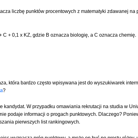
oznacza liczbę punktów procentowych z matematyki zdawanej na
 C + 0,1 x KZ, gdzie B oznacza biologię, a C oznacza chemię.
aza, która bardzo często wpisywana jest do wyszukiwarek inter
ia
?
ście kandydat. W przypadku omawiania rekrutacji na studia w Un
nie podaje informacji o progach punktowych. Dlaczego? Ponie
szania pierwszych list rankingowych.
miejsc wyznacza próg punktowy, a może on być po prostu różny,