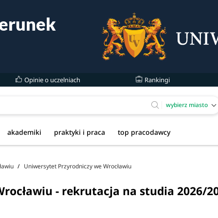
Opinie o uczelniach
Rankingi
wybierz miasto
akademiki
praktyki i praca
top pracodawcy
ławiu
Uniwersytet Przyrodniczy we Wrocławiu
rocławiu - rekrutacja na studia 2026/2