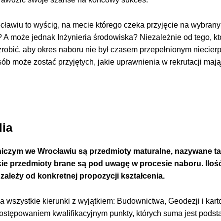
ławiu to wyścig, na mecie którego czeka przyjęcie na wybrany
A może jednak Inżynieria środowiska? Niezależnie od tego, kt
robić, aby okres naboru nie był czasem przepełnionym niecierp
sób może zostać przyjętych, jakie uprawnienia w rekrutacji mają
dia
dniczym we Wrocławiu są przedmioty maturalne, nazywane t
kie przedmioty brane są pod uwagę w procesie naboru. Iloś
ależy od konkretnej propozycji kształcenia.
 wszystkie kierunki z wyjątkiem: Budownictwa, Geodezji i karto
ostępowaniem kwalifikacyjnym punkty, których suma jest pods