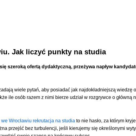
u. Jak liczyć punkty na studia
ię szeroką ofertą dydaktyczną, przeżywa napływ kandydat
dają wiele pytań, aby posiadać jak najdokładniejszą wiedzę o
 także ile osób razem z nimi bierze udział w rozgrywce o główną 
 we Wrocławiu rekrutacja na studia
to nie hasło, za którym kryj
na przejść bez turbulencji, jeśli kierujemy się określonymi wyt
rawdzić swoje szanse na końcowy sukces.