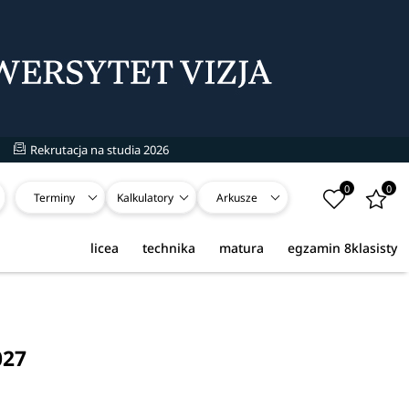
Rekrutacja na studia 2026
0
0
Terminy
Kalkulatory
Arkusze
licea
technika
matura
egzamin 8klasisty
027