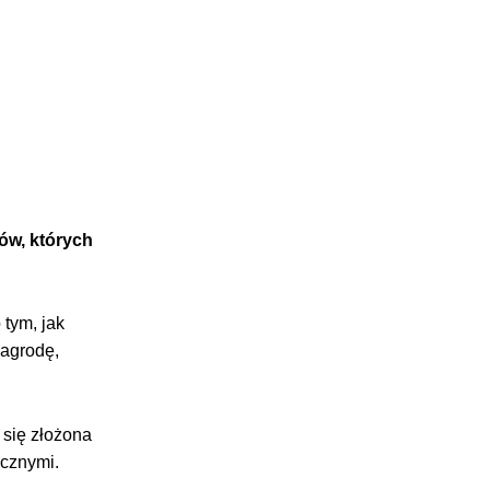
ów, których
 tym, jak
nagrodę,
e się złożona
ycznymi.