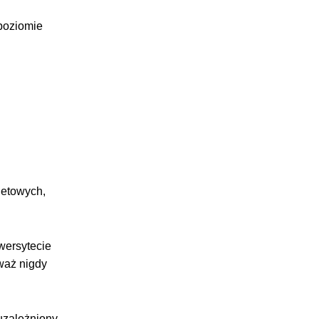
 poziomie
netowych,
iwersytecie
waż nigdy
 uzależniony