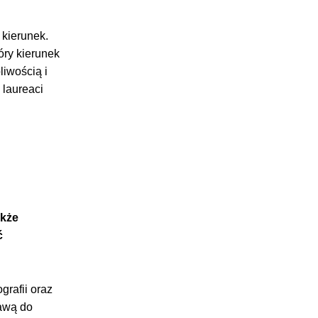
 kierunek.
óry kierunek
liwością i
 laureaci
akże
ć
grafii oraz
tawą do