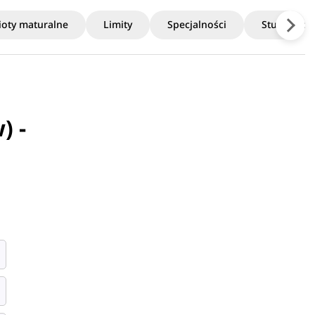
oty maturalne
Limity
Specjalności
Studia po
) -