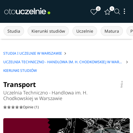
0
1
Studia
Kierunki studiów
Uczelnie
Matura
P
STUDIA I UCZELNIE W WARSZAWIE
UCZELNIA TECHNICZNO - HANDLOWA IM. H. CHODKOWSKIEJ W WARSZAWIE
KIERUNKI STUDIÓW
Transport
Uczelnia Techniczno - Handlowa im. H.
Chodkowskiej w Warszawie
Opinie (1)