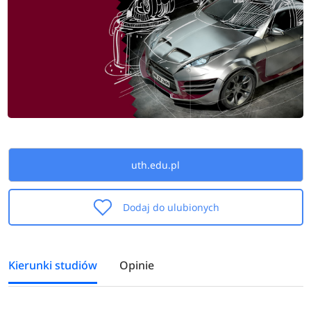
uth.edu.pl
Dodaj do ulubionych
Kierunki studiów
Opinie