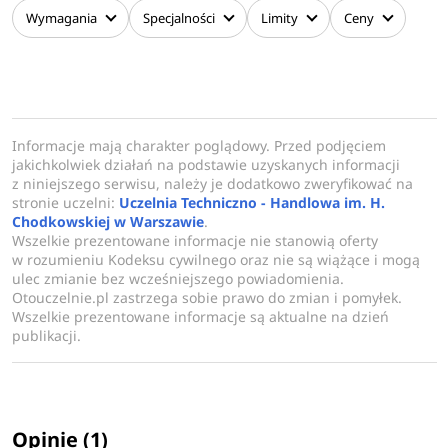
Studia na kierunku Transport w Uczelni Techniczno-
Wymagania
Specjalności
Limity
Ceny
Handlowej w Warszawie dzielą się na następujące
specjalności: Logistyka transportu, Budowa i eksploatacja
samochodów, Transport lotniczy i zarządzanie ruchem
lotniczym, Elektromobilność i systemy elektroenergetyczne
w transporcie, Transport kolejowy i koleje dużych prędkości,
Informacje mają charakter poglądowy. Przed podjęciem
jakichkolwiek działań na podstawie uzyskanych informacji
Zrównoważona mobilność miejska (na pierwszym stopniu),
z niniejszego serwisu, należy je dodatkowo zweryfikować na
Inżynieria i tuning pojazdów, Systemy logistyczne w
stronie uczelni:
Uczelnia Techniczno - Handlowa im. H.
transportowe, Bezpieczeństwo w transporcie kolejowym,
Chodkowskiej w Warszawie
.
Wszelkie prezentowane informacje nie stanowią oferty
Organizacja i bezpieczeństwo ruchu lotniczego (na drugim
w rozumieniu Kodeksu cywilnego oraz nie są wiążące i mogą
stopniu).
ulec zmianie bez wcześniejszego powiadomienia.
Otouczelnie.pl zastrzega sobie prawo do zmian i pomyłek.
Realizowane na kierunku specjalności mają na celu
Wszelkie prezentowane informacje są aktualne na dzień
publikacji.
przekazanie szczegółowej wiedzy, a także rozwijanie
konkretnych umiejętności, wśród których wymienić można,
między innymi: zarządzanie systemami transportowymi,
prognozowanie ruchu i przewozów, planowania i
Opinie (1)
koordynowania współczesnych procesów spedycyjno-