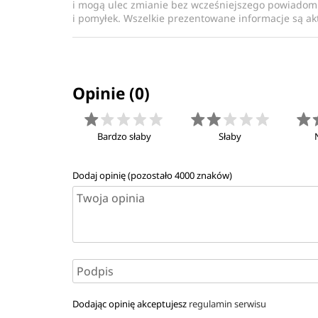
i mogą ulec zmianie bez wcześniejszego powiadomi
i pomyłek. Wszelkie prezentowane informacje są akt
Opinie (0)
Bardzo słaby
Słaby
Dodaj opinię (pozostało
4000
znaków)
Dodając opinię akceptujesz
regulamin serwisu