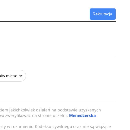
Rekrutacja
ity
miejsc
ciem jakichkolwiek działań na podstawie uzyskanych
owo zweryfikować na stronie uczelni:
Menedżerska
erty w rozumieniu Kodeksu cywilnego oraz nie są wiążące