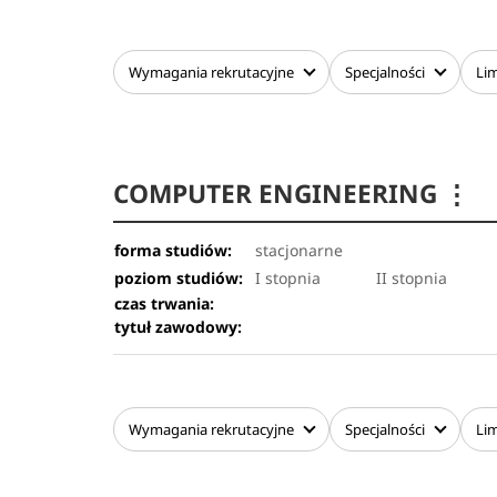
Wymagania
rekrutacyjne
Specjalności
Lim
COMPUTER ENGINEERING
⋮
forma studiów:
stacjonarne
poziom studiów:
I stopnia
II stopnia
czas trwania:
tytuł zawodowy:
Wymagania
rekrutacyjne
Specjalności
Lim