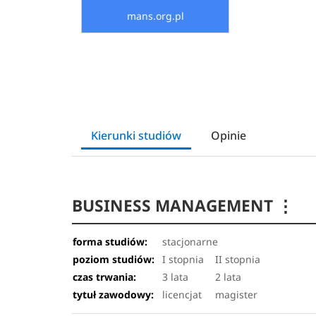
mans.org.pl
Kierunki studiów
Opinie
BUSINESS MANAGEMENT
⋮
forma studiów:
stacjonarne
poziom studiów:
I stopnia
II stopnia
czas trwania:
3 lata
2 lata
tytuł zawodowy:
licencjat
magister