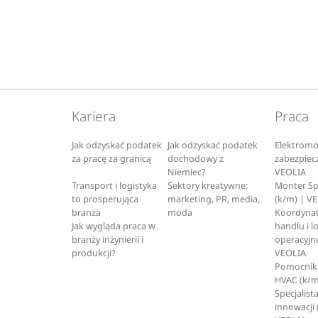
Kariera
Praca
Jak odzyskać podatek
Jak odzyskać podatek
Elektromo
za pracę za granicą
dochodowy z
zabezpiec
Niemiec?
VEOLIA
Transport i logistyka
Sektory kreatywne:
Monter S
to prosperująca
marketing, PR, media,
(k/m) | V
branża
moda
Koordynat
Jak wygląda praca w
handlu i l
branży inżynierii i
operacyjne
produkcji?
VEOLIA
Pomocnik 
HVAC (k/m
Specjalista
innowacji 