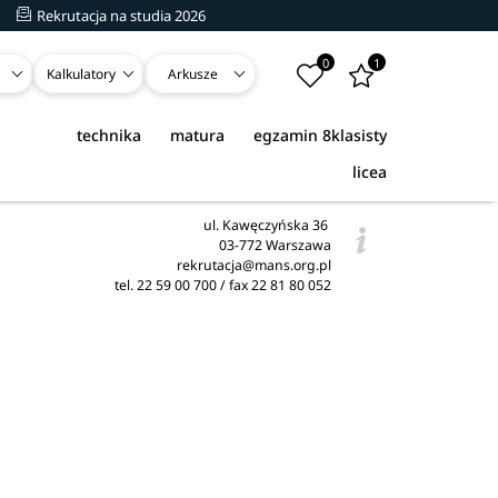
Rekrutacja na studia 2026
0
1
Kalkulatory
Arkusze
technika
matura
egzamin 8klasisty
licea
ul. Kawęczyńska 36
03-772 Warszawa
rekrutacja@mans.org.pl
tel. 22 59 00 700 / fax 22 81 80 052