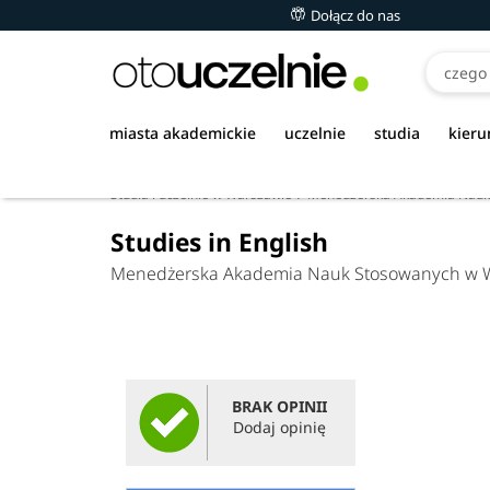
Dołącz do nas
miasta akademickie
uczelnie
studia
kieru
Studia i uczelnie w Warszawie
Menedżerska Akademia Nauk
Studies in English
Menedżerska Akademia Nauk Stosowanych w 
BRAK OPINII
Dodaj opinię