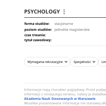
PSYCHOLOGY
⋮
forma studiów:
stacjonarne
poziom studiów:
jednolite magisterskie
czas trwania:
tytuł zawodowy:
Wymagania
rekrutacyjne
Specjalności
Lim
Informacje mają charakter poglądowy. Przed podję
informacji z niniejszego serwisu, należy je dodatk
Akademia Nauk Stosowanych w Warszawie
.
Wszelkie prezentowane informacje nie stanowią of