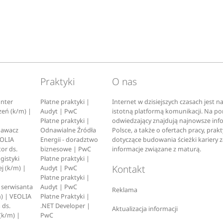
Praktyki
O nas
nter
Płatne praktyki |
Internet w dzisiejszych czasach jest 
zeń (k/m) |
Audyt | PwC
istotną platformą komunikacji. Na p
Płatne praktyki |
odwiedzający znajdują najnowsze inf
pawacz
Odnawialne Źródła
Polsce, a także o ofertach pracy, prak
EOLIA
Energii - doradztwo
dotyczące budowania ścieżki kariery 
or ds.
biznesowe | PwC
informacje związane z maturą.
ogistyki
Płatne praktyki |
Kontakt
j (k/m) |
Audyt | PwC
Płatne praktyki |
serwisanta
Audyt | PwC
Reklama
) | VEOLIA
Płatne Praktyki |
 ds.
.NET Developer |
Aktualizacja informacji
(k/m) |
PwC