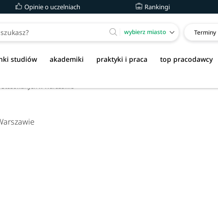
Opinie o uczelniach
Rankingi
wybierz miasto
Terminy
nki studiów
akademiki
praktyki i praca
top pracodawcy
 Stosowanych w Warszawie
Warszawie