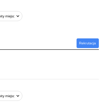
ity
miejsc
Rekrutacja
ity
miejsc