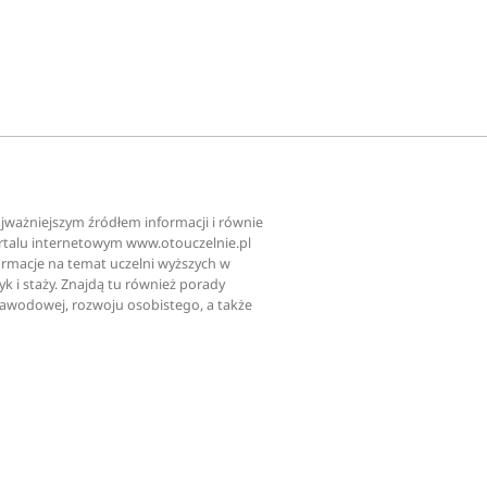
najważniejszym źródłem informacji i równie
ortalu internetowym www.otouczelnie.pl
ormacje na temat uczelni wyższych w
tyk i staży. Znajdą tu również porady
zawodowej, rozwoju osobistego, a także